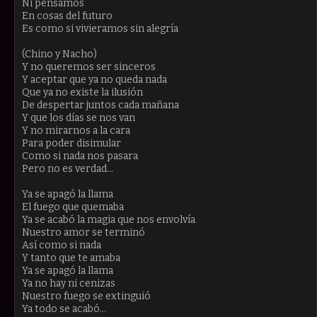
Ni pensamos
En cosas del futuro
Es como si vivieramos sin alegría
(Chino y Nacho)
Y no queremos ser sinceros
Y aceptar que ya no queda nada
Que ya no existe la ilusión
De despertar juntos cada mañana
Y que los días se nos van
Y no mirarnos a la cara
Para poder disimular
Como si nada nos pasara
Pero no es verdad...
Ya se apagó la llama
El fuego que quemaba
Ya se acabó la magia que nos envolvía
Nuestro amor se terminó
Así como si nada
Y tanto que te amaba
Ya se apagó la llama
Ya no hay ni cenizas
Nuestro fuego se extinguió
Ya todo se acabó...