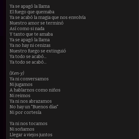
Ya se apagó la llama
El fuego que quemaba
Ya se acabó la magia que nos envolvía
Nuestro amor se terminó
Así como si nada
Y tanto que te amaba
Ya se apagó la llama
Ya no hay ni cenizas
Nuestro fuego se extinguió
Ya todo se acabó...
Ya todo se acabó...
(Ken-y)
Ya ni conversamos
Ni jugamos
A hablarnos como niños
Ni reimos
Ya ni nos abrazamos
No hay un "Buenos días"
Ni por cortesía
Ya ni nos tocamos
Ni soñamos
Llegar a viejos juntos