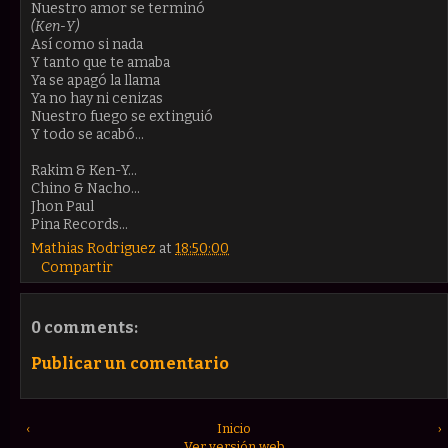
Nuestro amor se terminó
(Ken-Y)
Así como si nada
Y tanto que te amaba
Ya se apagó la llama
Ya no hay ni cenizas
Nuestro fuego se extinguió
Y todo se acabó...
Rakim & Ken-Y…
Chino & Nacho…
Jhon Paul
Pina Records…
Mathias Rodriguez
at
18:50:00
Compartir
0 comments:
Publicar un comentario
‹
Inicio
›
Ver versión web