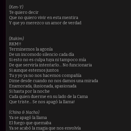
(Ken-Y)
Te quiero decir
Que no quiero vivir en esta mentira
Y que yo merezco un amor de verdad
(Rakim)
RKM!!
Terminemos la agonía
De un incomodo silencio cada día
Si esto no es culpa tuya ni tampoco mía
De que serviría intentarlo... No funcionaria
Si aunque estemos juntos
Tu y yo ya no nos hacemos compañía
Dime desde cuando no nos damos una mirada
Enamorada, ilusionada, apasionada
Si hasta por la noche
Cada quien duerme en su lado de la Cama
Que triste… Se nos apagó la llama!
(Chino & Nacho)
Ya se apagó la llama
El fuego que quemaba
Ya se acabó la magia que nos envolvía