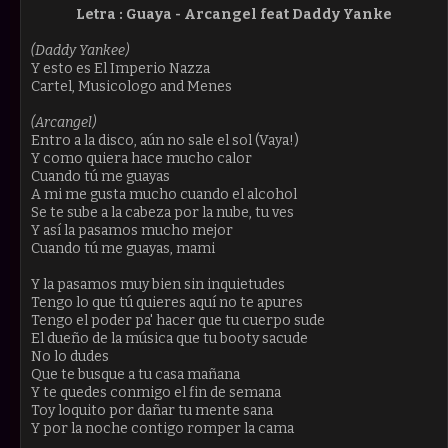
Letra : Guaya - Arcangel feat Daddy Yanke
(Daddy Yankee)
Y esto es El Imperio Nazza
Cartel, Musicologo and Menes
(Arcangel)
Entro a la disco, aún no sale el sol (Vaya!)
Y como quiera hace mucho calor
Cuando tú me guayas
A mi me gusta mucho cuando el alcohol
Se te sube a la cabeza por la nube, tu ves
Y así la pasamos mucho mejor
Cuando tú me guayas, mami
Y la pasamos muy bien sin inquietudes
Tengo lo que tú quieres aquí no te apures
Tengo el poder pa' hacer que tu cuerpo sude
El dueño de la música que tu booty sacude
No lo dudes
Que te busque a tu casa mañana
Y te quedes conmigo el fin de semana
Toy loquito por dañar tu mente sana
Y por la noche contigo romper la cama