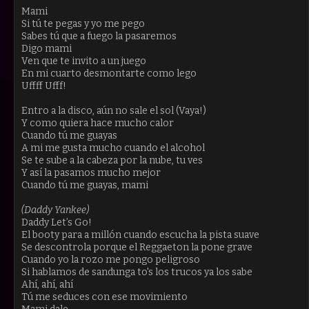
Mami
Si tú te pegas y yo me pego
Sabes tú que a fuego la pasaremos
Digo mami
Ven que te invito a un juego
En mi cuarto desmontarte como lego
Uffff Ufff!
Entro a la disco, aún no sale el sol (Vaya!)
Y como quiera hace mucho calor
Cuando tú me guayas
A mi me gusta mucho cuando el alcohol
Se te sube a la cabeza por la nube, tu ves
Y así la pasamos mucho mejor
Cuando tú me guayas, mami
(Daddy Yankee)
Daddy Let’s Go!
El booty para a millón cuando escucha la pista suave
Se descontrola porque el Reggaeton la pone grave
Cuando yo la rozo me pongo peligroso
Si hablamos de sandunga to's los trucos ya los sabe
Ahí, ahí, ahí
Tú me seduces con ese movimiento