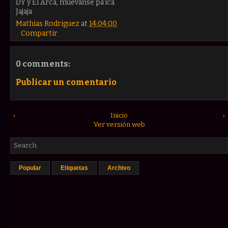
DY y El Arca, muevanse pa'lca
Jajaja
Mathias Rodriguez
at
14:04:00
Compartir
0 comments:
Publicar un comentario
‹
Inicio
›
Ver versión web
Popular
Etiquetas
Archivo