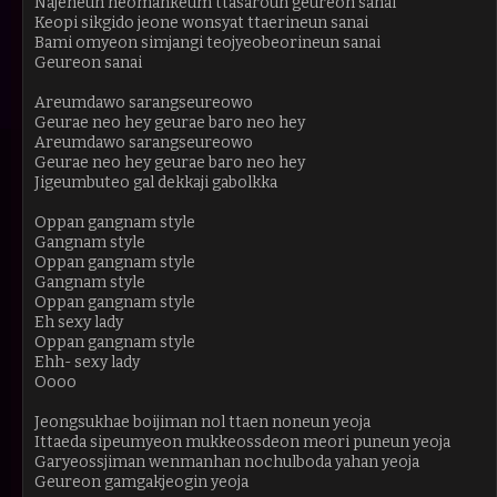
Najeneun neomankeum ttasaroun geureon sanai
Keopi sikgido jeone wonsyat ttaerineun sanai
Bami omyeon simjangi teojyeobeorineun sanai
Geureon sanai
Areumdawo sarangseureowo
Geurae neo hey geurae baro neo hey
Areumdawo sarangseureowo
Geurae neo hey geurae baro neo hey
Jigeumbuteo gal dekkaji gabolkka
Oppan gangnam style
Gangnam style
Oppan gangnam style
Gangnam style
Oppan gangnam style
Eh sexy lady
Oppan gangnam style
Ehh- sexy lady
Oooo
Jeongsukhae boijiman nol ttaen noneun yeoja
Ittaeda sipeumyeon mukkeossdeon meori puneun yeoja
Garyeossjiman wenmanhan nochulboda yahan yeoja
Geureon gamgakjeogin yeoja