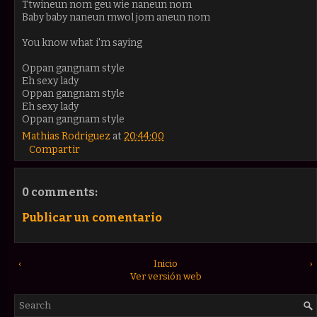
Ttwineun nom geu wie naneun nom
Baby baby naneun mwol jom aneun nom
You know what i'm saying
Oppan gangnam style
Eh sexy lady
Oppan gangnam style
Eh sexy lady
Oppan gangnam style
Mathias Rodriguez
at
20:44:00
Compartir
0 comments:
Publicar un comentario
‹
Inicio
›
Ver versión web