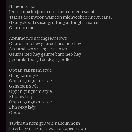
Naneun sanai
Jeomjanha boijiman nol ttaen noneun sanai
Ttaega doemyeon wanjeon michyeobeorineun sanai
Geunyukboda sasangi ultungbultunghan sanai
Geureon sanai
Areumdawo sarangseureowo
Geurae neo hey geurae baro neo hey
Areumdawo sarangseureowo
Geurae neo hey geurae baro neo hey
Jigeumbuteo gal dekkaji gabolkka
Oppan gangnam style
Gangnam style
Oppan gangnam style
Gangnam style
Oppan gangnam style
Eh sexy lady
Oppan gangnam style
Ehh sexy lady
Oooo
Ttwineun nom geu wie naneun nom
Baby baby naneun mwol jom aneun nom