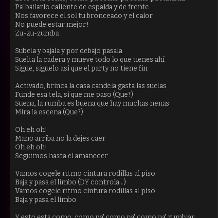
Pa' bailarlo caliente de espalda y de frente
Nos favorece el sol tu bronceado y el calor
No puede estar mejor!
Zu-zu-zumba
Subela y bajala y por debajo pasala
Suelta la cadera y mueve todo lo que tienes ahí
Sigue, siguelo así que el party no tiene fin
Activado, brinca la casa candela gasta las suelas
Funde esa tela, si que me paso (Que?)
Suena, la rumba es buena que hay muchas nenas
Mira la escena (Que?)
Oh eh oh!
Mano arriba no la dejes caer
Oh eh oh!
Seguimos hasta el amanecer
Vamos cogele ritmo cintura rodillas al piso
Baja y pasa el limbo (DY controla...)
Vamos cogele ritmo cintura rodillas al piso
Baja y pasa el limbo
Y esto esta como, como pa' como pa' como pa' rumbiar