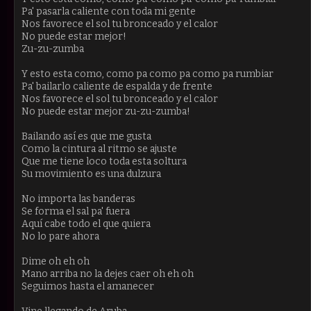
Pa' pasarla caliente con toda mi gente
Nos favorece el sol tu bronceado y el calor
No puede estar mejor!
Zu-zu-zumba
Y esto esta como, como pa como pa como pa rumbiar
Pa' bailarlo caliente de espalda y de frente
Nos favorece el sol tu bronceado y el calor
No puede estar mejor zu-zu-zumba!
Bailando así es que me gusta
Como la cintura al ritmo se ajuste
Que me tiene loco toda esta soltura
Su movimiento es una dulzura
No importa las banderas
Se forma el sal pa' fuera
Aquí cabe todo el que quiera
No lo pare ahora
Dime oh eh oh
Mano arriba no la dejes caer oh eh oh
Seguimos hasta el amanecer