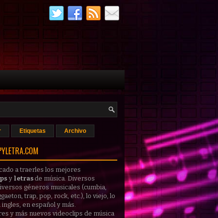
r
Etiquetas
Archivo
PYLETRA.COM
cado a traerles los mejores
ips
y
letras
de música
. Diversos
 diversos géneros musicales (cumbia,
gaeton, trap, pop, rock, etc.), lo viejo, lo
 ingles, en español y más.
res y más nuevos
videoclips
de música