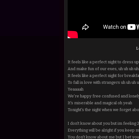
L
It feels like a perfect night to dress up
And make fun of our exes, uh uh uh uh
It feels like a perfect night for breakf
To fall in love with strangers uh uh uh 
Yeaaaah
We're happy free confused and lonely
It's miserable and magical oh yeah
Tonight's the night when we forget abou
I don't know about you but im feeling 
Everything will be alright if you keep 
You don't know about me but I bet you