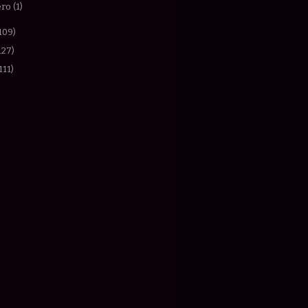
ero
(1)
109)
127)
111)