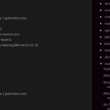
►
dic
►
no
►
oct
u, I gotta have you
►
se
22
►
ago
me next to you
►
juli
 want to
►
jun
ep dancing like we're 22, 22
►
ma
►
abr
▼
ma
Tayl
Wisi
Rica
ne
Pitb
u, I gotta have you
m
No T
V