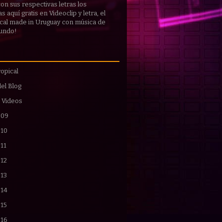
 con sus respectivas
letras
los
 aquí gratis en Videoclip y letra, el
cal made in Uruguay con música de
mundo!
opical
del Blog
 Videos
009
010
11
012
013
014
015
016