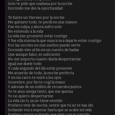
Solo te pido que mañana por la noche
Dormido me des la oportunidad
Te fuiste un Viernes por la noche
Me quitaste todo, te perdí en mis manos
Fue mi culpa, y ahora sufro solo
No entiendo a la vida
La vida me prometió estar contigo
Y fue ella misma la que nunca va a dejarte estar contigo
Por las noches en mis sueños puedo verte
Dormido vivo al fin en un cuento de hadas
Que aunque falso, es suficiente
No me importa cuanto duela despertarme
Igual me duele todo
Y cada segundo del día estás presente
Me acuerdo de todo, la noche perfecta
Y en mi carro te miré a los ojos
Sonreíste, por fin te cogí la mano
Y además de un millón de recuerdos juntos
Yo te amo amiga tanto, que me quema
Yo no quiero despertarme
La vida sin ti, ya no tiene sentido
Prefiero vivir de noche, sentir que tú no te has ido
Soñando voy a esperar hasta que se acabe mi vida
Prefiero morir soñando que vivir con tu partida