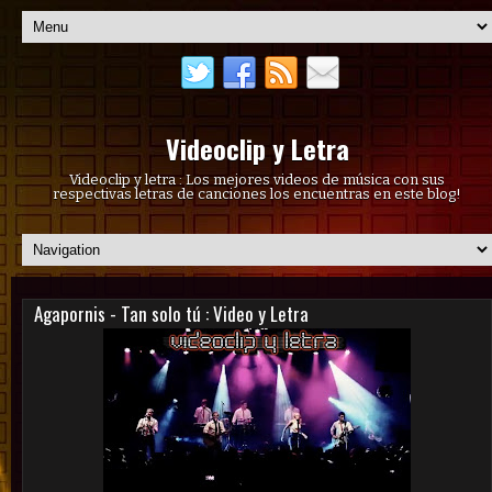
Videoclip y Letra
Videoclip y letra : Los mejores videos de música con sus
respectivas letras de canciones los encuentras en este blog!
Agapornis - Tan solo tú : Video y Letra