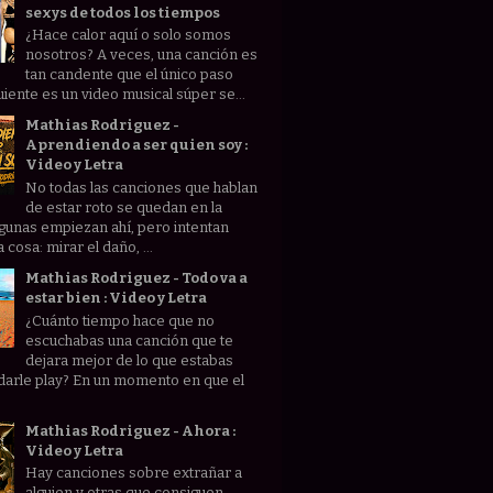
sexys de todos los tiempos
¿Hace calor aquí o solo somos
nosotros? A veces, una canción es
tan candente que el único paso
uiente es un video musical súper se...
Mathias Rodriguez -
Aprendiendo a ser quien soy :
Video y Letra
No todas las canciones que hablan
de estar roto se quedan en la
lgunas empiezan ahí, pero intentan
 cosa: mirar el daño, ...
Mathias Rodriguez - Todo va a
estar bien : Video y Letra
¿Cuánto tiempo hace que no
escuchabas una canción que te
dejara mejor de lo que estabas
darle play? En un momento en que el
Mathias Rodriguez - Ahora :
Video y Letra
Hay canciones sobre extrañar a
alguien y otras que consiguen