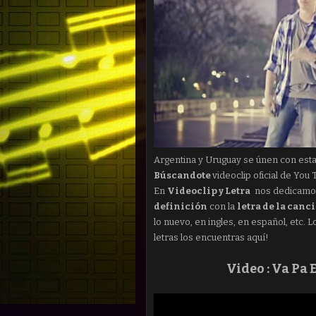
Argentina y Uruguay se únen con est
Búscandote
videoclip oficial de You
En
Videoclip y Letra
nos dedicamos
definición
con la
letra de la canc
lo nuevo, en ingles, en español, etc.
letras los encuentras aquí!
Video : Va Pa 