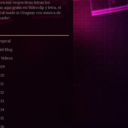
 con sus respectivas
letras
los
 aquí gratis en Videoclip y letra, el
cal made in Uruguay con música de
mundo!
opical
del Blog
 Videos
009
010
11
012
013
014
015
016