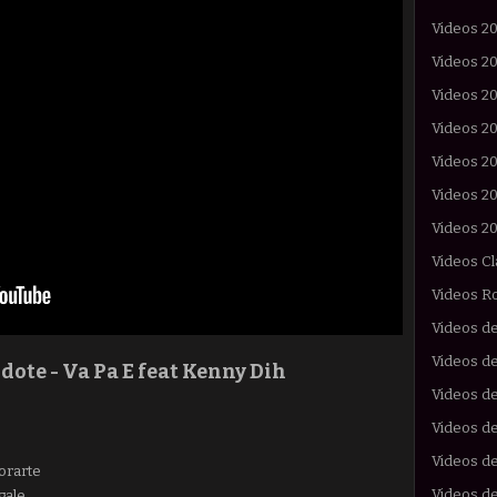
Videos 2
Videos 2
Videos 2
Videos 2
Videos 2
Videos 2
Videos 2
Videos Cl
Videos R
Videos d
Videos de
dote - Va Pa E feat Kenny Dih
Videos d
Videos de
Videos d
orarte
Videos d
gale