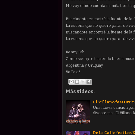
Me voy dando cuenta mi niña bonita q
Buscándote encontré la fuente de la f
La escena que no quiero parar de vivi
Buscándote encontré la fuente de la f
La escena que no quiero parar de vivi
Kenny Dih
Como siempre haciendo buena música
Argentina y Uruguay
Va Pa e!
Más videos:
El Villano feat Owin 
Una nueva canción par
discotecas : El Villano 
De La Calle feat Los N