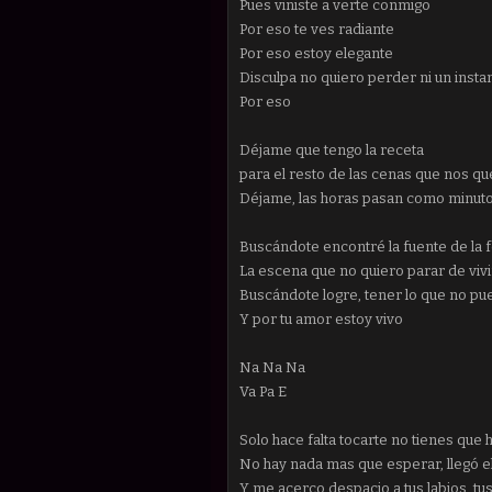
Pues viniste a verte conmigo
Por eso te ves radiante
Por eso estoy elegante
Disculpa no quiero perder ni un insta
Por eso
Déjame que tengo la receta
para el resto de las cenas que nos qu
Déjame, las horas pasan como minutos
Buscándote encontré la fuente de la f
La escena que no quiero parar de vivi
Buscándote logre, tener lo que no p
Y por tu amor estoy vivo
Na Na Na
Va Pa E
Solo hace falta tocarte no tienes que 
No hay nada mas que esperar, llegó 
Y me acerco despacio a tus labios, t