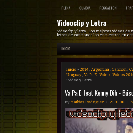
PLENA
CUMBIA
REGGAETON
TRA
Videoclip y Letra
Videoclip y letra : Los mejores videos de
letras de canciones los encuentras en est
INICIO
Inicio
»
2014
,
Argentina
,
Cancion
,
C
Uruguay
,
Va Pa E
,
Video
,
Videos 201
: Video y Letra
Va Pa E feat Kenny Dih - Bús
By
Mathias Rodriguez
21:01:00
N