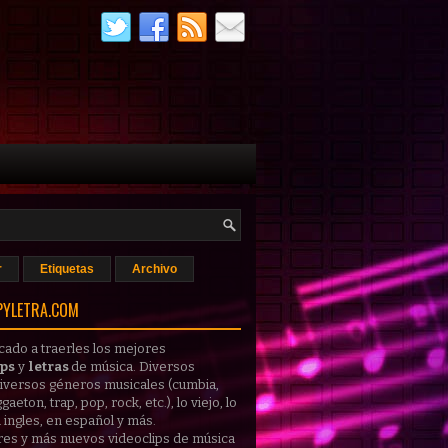
r
Etiquetas
Archivo
PYLETRA.COM
cado a traerles los mejores
ips
y
letras
de música
. Diversos
 diversos géneros musicales (cumbia,
gaeton, trap, pop, rock, etc.), lo viejo, lo
 ingles, en español y más.
res y más nuevos
videoclips
de música