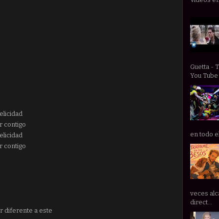
Guetta - 
You Tube 
elicidad
r contigo
en todo e
elicidad
r contigo
veces alc
direct...
r diferente a este