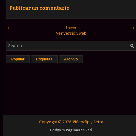
Publicar un comentario
‹
Inicio
›
Ver versión web
Popular
Etiquetas
Archivo
Copyright ©
2026
Videoclip y Letra
Design by
Paginas en Red