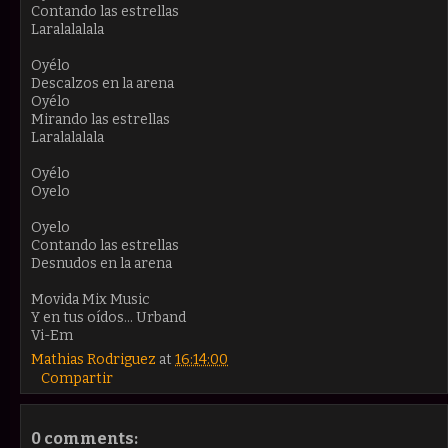
Contando las estrellas
Laralalalala
Oyélo
Descalzos en la arena
Oyélo
Mirando las estrellas
Laralalalala
Oyélo
Oyelo
Oyelo
Contando las estrellas
Desnudos en la arena
Movida Mix Music
Y en tus oídos... Urband
Vi-Em
Mathias Rodriguez
at
16:14:00
Compartir
0 comments: