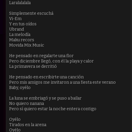
Laralalalala
Simplemente escuchá
Vi-Em
Y en tus oídos
Ubrand
La melodía
Maku recors
Movida Mix Music
He pensado en regalarte una flor
Pero diciembre llegó, con él la playa y calor
La primavera se derritió
He pensado en escribirte una canción
Pero mis amigos me invitaron a una fiesta este verano
Baby, oyélo
La luna se embriagó y se puso a bailar
No quiero nanana
Pero sí quiero estar la noche entera contigo
Oyélo
Tirados en la arena
Oyélo