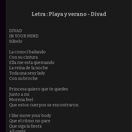
Letra :
Playa y verano - Divad
DIVAD
IN YOUR MIND
Súbelo
La conocí bailando
Con su cintura
Ella me esta quemando
La reina de la noche
Toda una sexy lady
Con su broche
Princesa quiero que te quedes
Junto a mi
Morena feel
Que estos cuerpos se encontraron
I like move your body
Que el ritmo no pare
Que siga la fiesta
All night