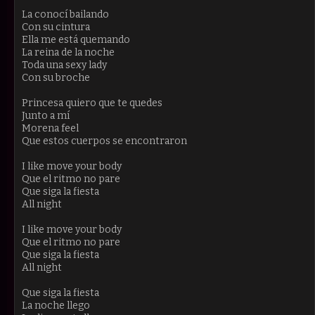
La conocí bailando
Con su cintura
Ella me está quemando
La reina de la noche
Toda una sexy lady
Con su broche
Princesa quiero que te quedes
Junto a mí
Morena feel
Que estos cuerpos se encontraron
I like move your body
Que el ritmo no pare
Que siga la fiesta
All night
I like move your body
Que el ritmo no pare
Que siga la fiesta
All night
Que siga la fiesta
La noche llego