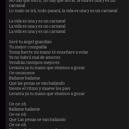
No hay que sufrir, no hay que llorar, la vida es una y es un
carnaval
Lo malo se irá, todo pasará, la vida es una y es un carnaval
La vida es una y es un carnaval
La vida es una y es un carnaval
La vida es una y es un carnaval
Seré tu ángel guardián
Tu mejor compañía
Toma fuerte mi mano te enseñare a volar
Ya no habrá mal de amores
Vendrán tiempos mejores
Levanta ya tu mano que vinimos a gozar
Oe oeoeoeoe
Bailame bailame
Que las penas se van bailando
Siente el ritmo y mueve los pies
Levanta ya tu mano que vinimos a gozar
Oe oe oh
Bailame bailame
Oe oe oh
Que Las penas se van bailando
Oe oe oh