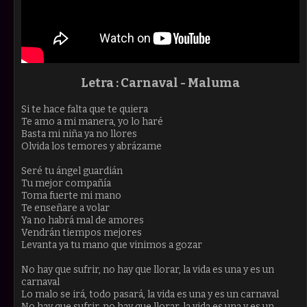
Letra :
Carnaval - Maluma
Si te hace falta que te quiera
Te amo a mi manera, yo lo haré
Basta mi niña ya no llores
Olvida los temores y abrázame
Seré tu ángel guardián
Tu mejor compañía
Toma fuerte mi mano
Te enseñare a volar
Ya no habrá mal de amores
Vendrán tiempos mejores
Levanta ya tu mano que vinimos a gozar
No hay que sufrir, no hay que llorar, la vida es una y es un
carnaval
Lo malo se irá, todo pasará, la vida es una y es un carnaval
No hay que sufrir, no hay que llorar, la vida es una y es un