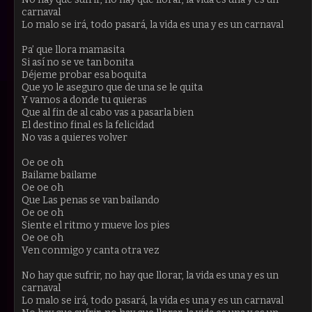
carnaval
Lo malo se irá, todo pasará, la vida es una y es un carnaval
Pa’ que llora mamasita
Si así no se ve tan bonita
Déjeme probar esa boquita
Que yo le aseguro que de una se le quita
Y vamos a donde tu quieras
Que al fin de al cabo vas a pasarla bien
El destino final es la felicidad
No vas a quieres volver
Oe oe oh
Bailame bailame
Oe oe oh
Que Las penas se van bailando
Oe oe oh
Siente el ritmo y mueve los pies
Oe oe oh
Ven conmigo y canta otra vez
No hay que sufrir, no hay que llorar, la vida es una y es un
carnaval
Lo malo se irá, todo pasará, la vida es una y es un carnaval