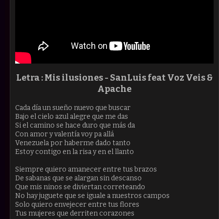
Letra : Mis ilusiones -
SanLuis feat Voz Veis &
Apache
Cada día un sueño nuevo que buscar
Bajo el cielo azul alegre que me das
Si el camino se hace duro que más da
Con amor y valentía voy pa allá
Venezuela por haberme dado tanto
Estoy contigo en la risa y en el llanto
Siempre quiero amanecer entre tus brazos
De sabanas que se alargan sin descanso
Que mis ninos se diviertan correteando
No hay juguete que se iguale a nuestros campos
Solo quiero envejecer entre tus flores
Tus mujeres que derriten corazones