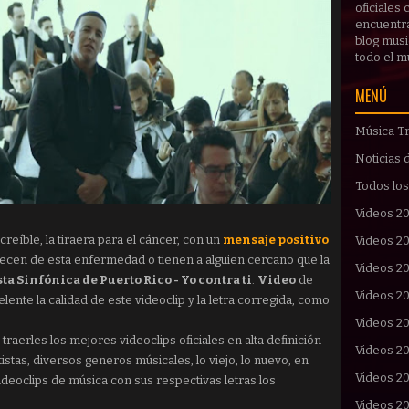
oficiales
encuentras
blog musi
todo el 
MENÚ
Música Tr
Noticias 
Todos los
Videos 2
reíble, la tiraera para el cáncer, con un
mensaje positivo
Videos 2
adecen de esta enfermedad o tienen a alguien cercano que la
Videos 20
a Sinfónica de Puerto Rico - Yo contra ti
.
Video
de
Videos 2
ente la calidad de este videoclip y la letra corregida, como
Videos 2
raerles los mejores videoclips oficiales en alta definición
Videos 2
tistas, diversos generos músicales, lo viejo, lo nuevo, en
Videos 2
ideoclips de música con sus respectivas letras los
Videos 2