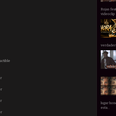
Rojas fea
videoclip 
verdadera 
uctible
er
er
er
lugar hone
esta...
er