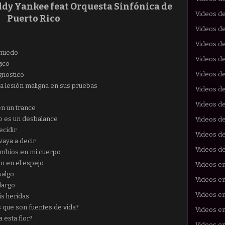
dy Yankee feat Orquesta Sinfónica de
Videos de
Puerto Rico
Videos de
Videos de
 miedo
Videos de
gico
Videos d
gnostico
 lesión maligna en sus pruebas
Videos d
Videos d
en un trance
do es un desbalance
Videos d
ecidir
Videos de
vaya a decir
Videos d
ambios en mi cuerpo
yo en el espejo
Videos e
salgo
Videos en
largo
Videos en
is heridas
s que son fuentes de vida?
Videos e
a esta flor?
Videos en