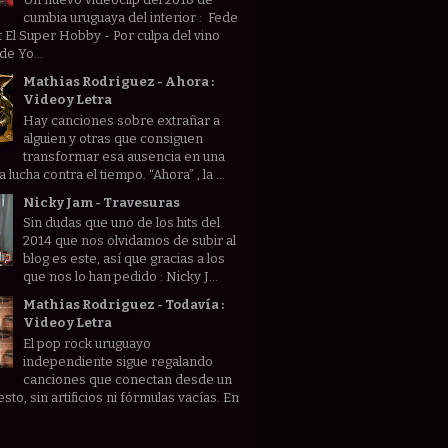
cumbia uruguaya del interior : Fede
t El Super Hobby - Por culpa del vino
de Yo...
Mathias Rodriguez - Ahora :
Video y Letra
Hay canciones sobre extrañar a
alguien y otras que consiguen
transformar esa ausencia en una
lucha contra el tiempo. “Ahora” , la ...
Nicky Jam - Travesuras
Sin dudas que uno de los hits del
2014 que nos olvidamos de subir al
blog es este, así que gracias a los
que nos lo han pedido : Nicky J...
Mathias Rodriguez - Todavía :
Video y Letra
El pop rock uruguayo
independiente sigue regalando
canciones que conectan desde un
sto, sin artificios ni fórmulas vacías. En