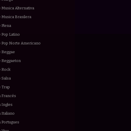
 Musica Alternativa
 Musica Brasilera
 Plena
 Pop Latino
e Pop Norte Americano
e Reggae
e Reggaeton
e Rock
 Salsa
e Trap
n Francés
 Ingles
 Italiano
n Portugues
 Vivo