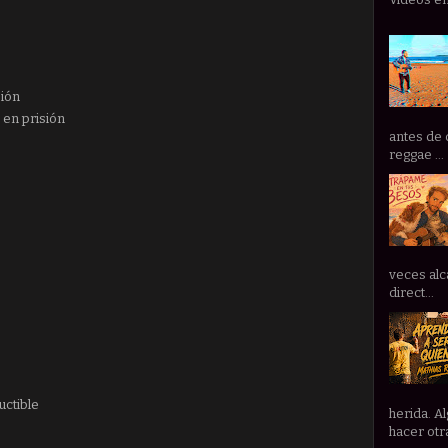
sión
 en prisión
antes de 
reggae ...
veces alc
direct...
uctible
herida. A
hacer otra