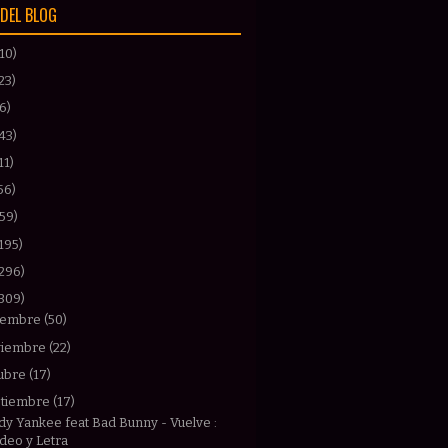
DEL BLOG
(10)
23)
(6)
43)
11)
56)
(59)
195)
(296)
(309)
iembre
(50)
viembre
(22)
ubre
(17)
ptiembre
(17)
y Yankee feat Bad Bunny - Vuelve :
ideo y Letra