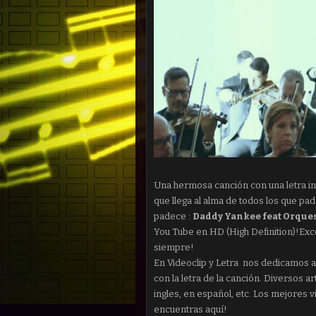
Una hermosa canción con una letra inc
que llega al alma de todos los que p
padece :
Daddy Yankee feat Orquest
You Tube en HD (High Definition)!Excel
siempre!
En Videoclip y Letra nos dedicamos a t
con la letra de la canción. Diversos ar
ingles, en español, etc. Los mejores v
encuentras aquí!