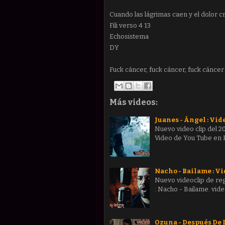
Cuando las lágrimas caen y el dolor c
Fili verso 4 13
Echosistema
DY
Fuck cáncer, fuck cáncer, fuck cáncer
Más videos:
Juanes - Ángel : Vide
Nuevo video clip del 2
Video de You Tube en H
Nacho - Bailame : Vi
Nuevo videoclip de reg
: Nacho - Bailame. vid
Ozuna - Después De La