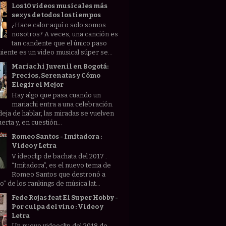
Los 10 videos musicales más
sexys de todos los tiempos
¿Hace calor aquí o solo somos
nosotros? A veces, una canción es
tan candente que el único paso
uiente es un video musical súper se...
Mariachi Juvenil en Bogotá:
Precios, Serenatas y Cómo
Elegir el Mejor
Hay algo que pasa cuando un
mariachi entra a una celebración.
deja de hablar, las miradas se vuelven
uerta y, en cuestión...
Romeo Santos - Imitadora :
Video y Letra
V ideoclip de bachata del 2017 .
“Imitadora”, es el nuevo tema de
Romeo Santos que destronó a
” de los rankings de música lat...
Fede Rojas feat El Super Hobby -
Por culpa del vino : Video y
Letra
Un nuevo videoclip del 2018 de