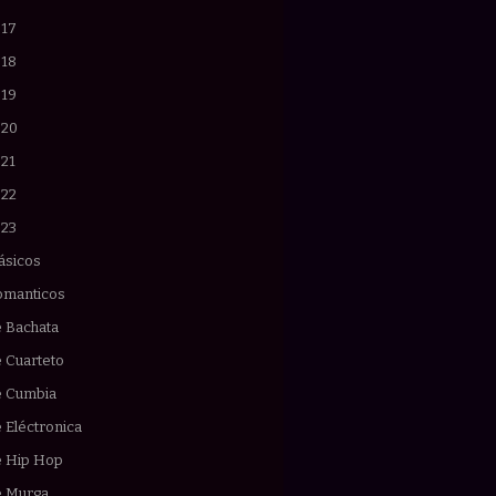
017
018
019
020
021
022
023
ásicos
omanticos
e Bachata
 Cuarteto
e Cumbia
 Eléctronica
e Hip Hop
e Murga