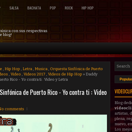
P
SALSA
BACHATA
POP
ROCK
HIP HOP
 música con sus respectivas
e blog!
e
,
Hip Hop
,
Letra
,
Musica
,
Orquesta Sinfónica de Puerto
ideos
,
Video
,
Videos 2017
,
Videos de Hip Hop
» Daddy
rto Rico - Yo contra ti : Video y Letra
Popula
infónica de Puerto Rico - Yo contra ti : Video
VIDEOCLI
Blog dedi
videocl
No comments
artistas,
plena, reg
nuevo, en
Los mejo