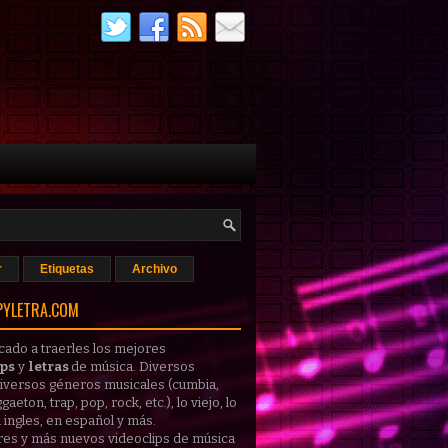
r
Etiquetas
Archivo
PYLETRA.COM
cado a traerles los mejores
ips
y
letras
de música
. Diversos
 diversos géneros musicales (cumbia,
gaeton, trap, pop, rock, etc.), lo viejo, lo
 ingles, en español y más.
res y más nuevos
videoclips
de música