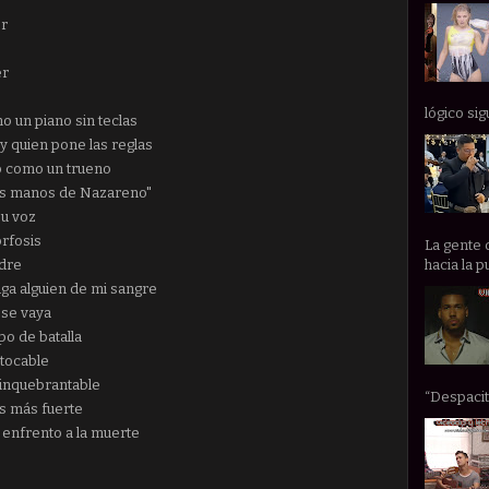
er
er
lógico sig
o un piano sin teclas
oy quien pone las reglas
vo como un trueno
las manos de Nazareno"
su voz
rfosis
La gente 
adre
hacia la p
aga alguien de mi sangre
s se vaya
po de batalla
ntocable
 inquebrantable
“Despacito
es más fuerte
 enfrento a la muerte