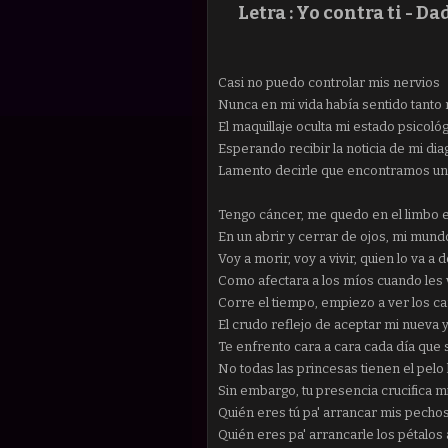
Letra : Yo contra ti -
Dad
Casi no puedo controlar mis nervios
Nunca en mi vida había sentido tanto
El maquillaje oculta mi estado psicoló
Esperando recibir la noticia de mi dia
Lamento decirle que encontramos una
Tengo cáncer, me quedo en el limbo 
En un abrir y cerrar de ojos, mi mun
Voy a morir, voy a vivir, quien lo va a d
Como afectara a los míos cuando les 
Corre el tiempo, empiezo a ver los c
El crudo reflejo de aceptar mi nueva 
Te enfrento cara a cara cada día que 
No todas las princesas tienen el pelo 
Sin embargo, tu presencia crucifica m
Quién eres tú pa' arrancar mis pecho
Quién eres pa' arrancarle los pétalos 