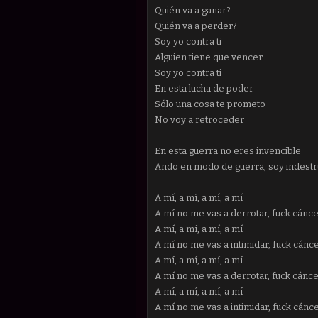
Quién va a ganar?
Quién va a perder?
Soy yo contra ti
Alguien tiene que vencer
Soy yo contra ti
En esta lucha de poder
Sólo una cosa te prometo
No voy a retroceder
En esta guerra no eres invencible
Ando en modo de guerra, soy indestr
A mí, a mí, a mí, a mí
A mí no me vas a derrotar, fuck cánc
A mí, a mí, a mí, a mí
A mí no me vas a intimidar, fuck cánc
A mí, a mí, a mí, a mí
A mí no me vas a derrotar, fuck cánc
A mí, a mí, a mí, a mí
A mí no me vas a intimidar, fuck cánc