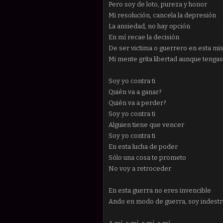
Pero soy de loto, pureza y honor
Mi resolución, cancela la depresión
La ansiedad, no hay opción
En mí recae la decisión
De ser victima o guerrero en esta mi
Mi mente grita libertad aunque tengas
Soy yo contra ti
Quién va a ganar?
Quién va a perder?
Soy yo contra ti
Alguien tiene que vencer
Soy yo contra ti
En esta lucha de poder
Sólo una cosa te prometo
No voy a retroceder
En esta guerra no eres invencible
Ando en modo de guerra, soy indestr