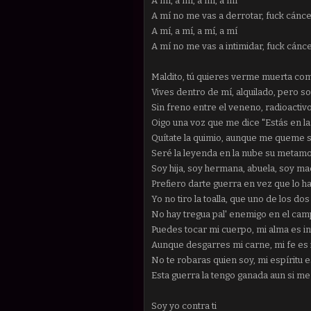
A mí, a mí, a mí, a mí
A mí no me vas a derrotar, fuck cánc
A mí, a mí, a mí, a mí
A mí no me vas a intimidar, fuck cánc
Maldito, tú quieres verme muerta com
Vives dentro de mí, alquilado, pero s
Sin freno entre el veneno, radioacti
Oigo una voz que me dice "Estás en 
Quítate la quimio, aunque me queme 
Seré la leyenda en la nube su metamo
Soy hija, soy hermana, abuela, soy m
Prefiero darte guerra en vez que lo h
Yo no tiro la toalla, que uno de los do
No hay tregua pal' enemigo en el cam
Puedes tocar mi cuerpo, mi alma es i
Aunque desgarres mi carne, mi fe es
No te robaras quien soy, mi espíritu 
Esta guerra la tengo ganada aun si me
Soy yo contra ti