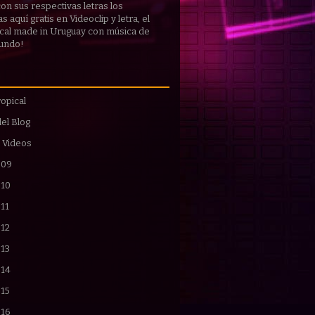
 con sus respectivas
letras
los
 aquí gratis en Videoclip y letra, el
cal made in Uruguay con música de
mundo!
opical
del Blog
 Videos
009
010
11
012
013
014
015
016