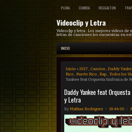
PLENA
CUMBIA
REGGAETON
TRA
Videoclip y Letra
Videoclip y letra : Los mejores videos de
letras de canciones los encuentras en est
INICIO
Inicio
»
2017
,
Cancion
,
Daddy Yanke
Rico
,
Puerto Rico
,
Rap
,
Todos los V
Yankee feat Orquesta Sinfónica de Pue
Daddy Yankee feat Orquesta S
y Letra
By
Mathias Rodriguez
18:44:00