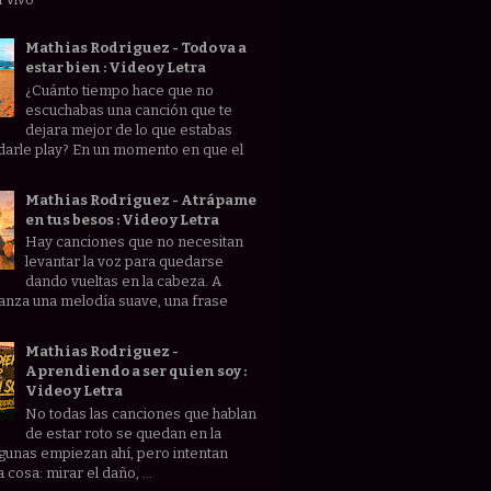
Mathias Rodriguez - Todo va a
estar bien : Video y Letra
¿Cuánto tiempo hace que no
escuchabas una canción que te
dejara mejor de lo que estabas
darle play? En un momento en que el
Mathias Rodriguez - Atrápame
en tus besos : Video y Letra
Hay canciones que no necesitan
levantar la voz para quedarse
dando vueltas en la cabeza. A
anza una melodía suave, una frase
Mathias Rodriguez -
Aprendiendo a ser quien soy :
Video y Letra
No todas las canciones que hablan
de estar roto se quedan en la
lgunas empiezan ahí, pero intentan
 cosa: mirar el daño, ...