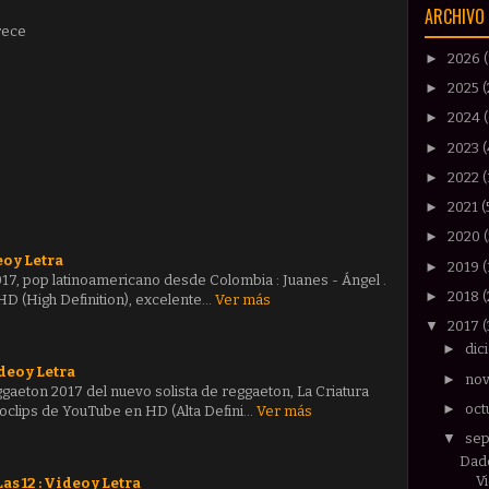
ARCHIVO 
rece
►
2026
►
2025
(
►
2024
►
2023
(
►
2022
(
►
2021
(
►
2020
o y Letra
►
2019
(
017, pop latinoamericano desde Colombia : Juanes - Ángel .
►
2018
D (High Definition), excelente…
Ver más
▼
2017
►
dic
deo y Letra
►
no
gaeton 2017 del nuevo solista de reggaeton, La Criatura
►
oct
eoclips de YouTube en HD (Alta Defini…
Ver más
▼
se
Dadd
V
s 12 : Video y Letra