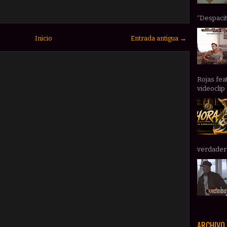
“Despacito
Inicio
Entrada antigua →
Rojas fea
videoclip 
verdadera 
ARCHIVO 