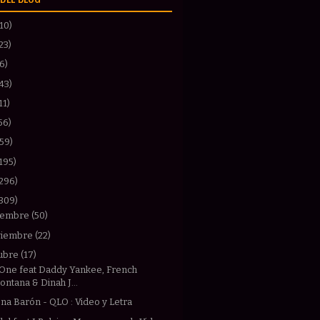
(10)
23)
(6)
43)
11)
56)
(59)
195)
(296)
(309)
iembre
(50)
viembre
(22)
ubre
(17)
One feat Daddy Yankee, French
ontana & Dinah J...
na Barón - QLO : Video y Letra