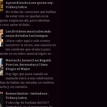
Aprendiendo a ser quien soy :
Video y Letra
No todas las canciones que hablan
de estar roto se quedan en la
lgunas empiezan ahí, pero intentan
 cosa: mirar el daño, ...
Los 10 videos musicales más
sexys de todos los tiempos
¿Hace calor aquí o solo somos
nosotros? A veces, una canción es
tan candente que el único paso
uiente es un video musical súper se...
Mariachi Juvenil en Bogotá:
Precios, Serenatas y Cómo
Elegir el Mejor
Hay algo que pasa cuando un
mariachi entra a una celebración.
deja de hablar, las miradas se vuelven
uerta y, en cuestión...
Romeo Santos - Imitadora :
Video y Letra
V ideoclip de bachata del 2017 .
“Imitadora”, es el nuevo tema de