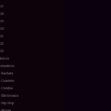
017
018
019
020
021
022
023
ásicos
omanticos
e Bachata
 Cuarteto
e Cumbia
 Eléctronica
e Hip Hop
e Murga