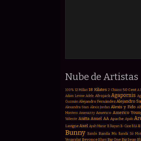
Nube de Artistas
18 Kilates
50 Cent
100%
12 Millas
2 Chainz
A 
Agapornis
Afrojack
Adam Levine
Adele
Ag
Alejandro S
Alejandro Fernández
Guzmán
Alexis y Fido
Alexandra Stan
Alexis Jordan
Al
Americo Youn
Americo
Montero
Amenazzy
Ar
Anitta
Anuel AA
Apache
Valiente
Apolo
Axel
Lavigne
B
Ayah Marar
B Rayan
B-Case
BIA
Bunny
Banda Ms
Bambi
Banda Só Mis
Beyonce
Big One
Big Sean
Bl
Vergarabat
Bhavi