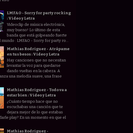
LMFAO - Sorry for party rocking
: Video y Letra
Videoclip de música electrónica,
muy bueno! Lo último de esta
banda que está golpeando fuerte
l mundo : LMFAO - Sorry for party ro...
Mathias Rodriguez - Atrápame
en tus besos : Video y Letra
Hay canciones que no necesitan
levantar la voz para quedarse
dando vueltas en la cabeza. A
anza una melodía suave, una frase
Mathias Rodriguez - Todo va a
estar bien : Video y Letra
¿Cuánto tiempo hace que no
escuchabas una canción que te
dejara mejor de lo que estabas
darle play? En un momento en que el
Mathias Rodriguez -