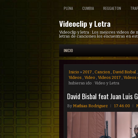
PLENA
CUMBIA
REGGAETON
TRA
Videoclip y Letra
Videoclip y letra : Los mejores videos de
letras de canciones los encuentras en est
INICIO
Inicio
»
2017
,
Cancion
,
David Bisbal
Videos
,
Video
,
Videos 2017
,
Videos 
hubieras ido : Video y Letra
David Bisbal feat Juan Luis G
By
Mathias Rodriguez
17:46:00