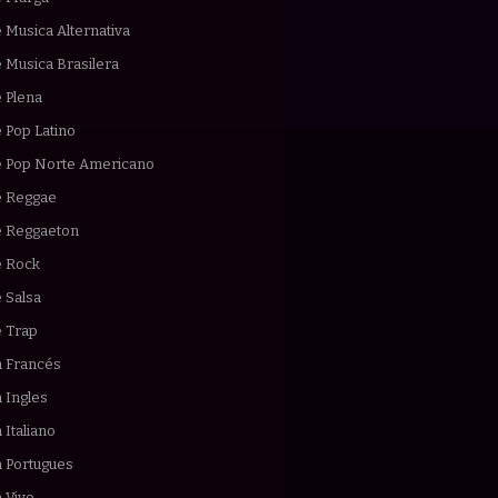
 Musica Alternativa
 Musica Brasilera
 Plena
 Pop Latino
e Pop Norte Americano
e Reggae
e Reggaeton
e Rock
 Salsa
e Trap
n Francés
 Ingles
 Italiano
n Portugues
 Vivo