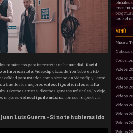
oficiales
encuentras
blog musi
todo el 
MENÚ
Música Tr
Noticias 
Todos los
n dos románticos para interpretar un hit mundial :
David
Videos 2
o te hubieras ido
. Videoclip oficial de You Tube en HD
ejor calidad para ustedes como siempe en Videoclip y Letra!
Videos 2
 a traerles los mejores
videoclips oficiales
en
alta
Videos 20
ión
. Diversos artistas, diversos generos músicales, lo viejo,
Videos 2
 Los mejores
videoclips de música
con sus respectivas
Videos 2
Videos 2
 Juan Luis Guerra - Si no te hubieras ido
Videos 2
Videos 2