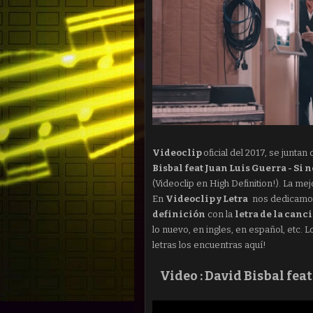
Videoclip
oficial del 2017, se junta
Bisbal feat Juan Luis Guerra - Si n
(Videoclip en High Definition!). La m
En
Videoclip y Letra
nos dedicamos
definición
con la
letra de la canc
lo nuevo, en ingles, en español, etc.
letras los encuentras aquí!
Video :
David Bisbal feat