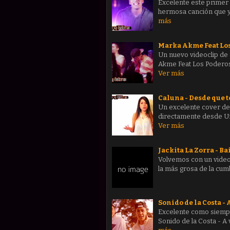
Excelente este primer 
hermosa canción que y
más
Marka Akme Feat Los 
Un nuevo videoclip de
Akme Feat Los Podero
Ver más
Caluna - Desde que te
Un excelente cover de 
directamente desde Uru
Ver más
Jackita La Zorra - Ba
Volvemos con un videocl
la más grosa de la cumb
Sonido de la Costa - 
Excelente como siempr
Sonido de la Costa - 