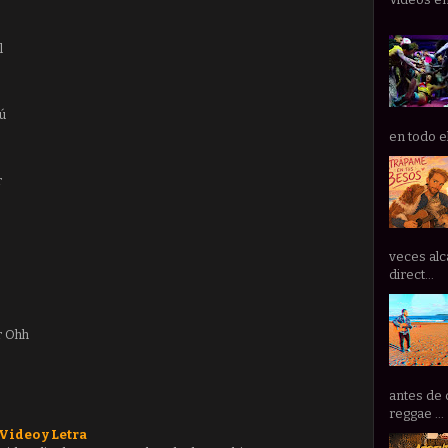
l
ú
en todo e
r
veces alc
direct...
r Ohh
antes de 
reggae ...
 Video y Letra