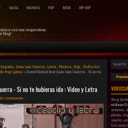
P
SALSA
BACHATA
POP
ROCK
HIP HOP
 música con sus respectivas
e blog!
,
España
,
Juan Luis Guerra
,
Letra
,
Musica
,
Pop
,
Todos los
de Pop Latino
» David Bisbal feat Juan Luis Guerra - Si no te
Popula
uerra - Si no te hubieras ido : Video y Letra
VIDEOCLI
No comments
Blog dedi
videocl
artistas,
plena, reg
nuevo, en
Los mejo