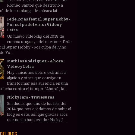
Romeo Santos que destronó a
” de los rankings de música lat...
Fede Rojas feat El Super Hobby -
Por culpa del vino : Video y
Letra
Un nuevo videoclip del 2018 de
cumbia uruguaya del interior : Fede
t El Super Hobby - Por culpa del vino
de Yo...
Mathias Rodriguez - Ahora :
Video y Letra
Hay canciones sobre extrañar a
alguien y otras que consiguen
transformar esa ausencia en una
lucha contra el tiempo. “Ahora” , la ...
Nicky Jam - Travesuras
Sin dudas que uno de los hits del
2014 que nos olvidamos de subir al
blog es este, así que gracias a los
que nos lo han pedido : Nicky J...
DEL BLOG