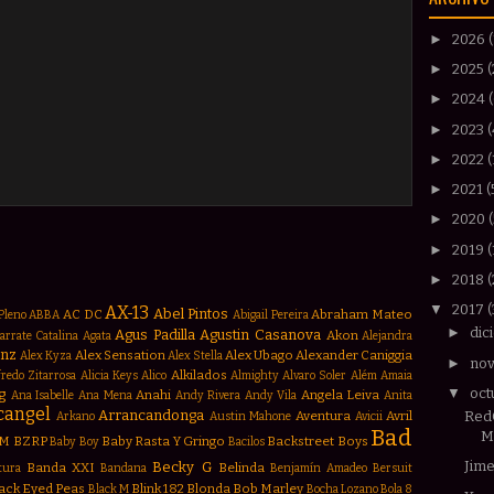
►
2026
►
2025
(
►
2024
►
2023
(
►
2022
(
►
2021
(
►
2020
►
2019
(
►
2018
▼
2017
AX-13
Abel Pintos
AC DC
Abraham Mateo
Pleno
ABBA
Abigail Pereira
►
dic
Agus Padilla
Agustin Casanova
Akon
arrate Catalina
Agata
Alejandra
anz
Alex Sensation
Alex Ubago
Alexander Caniggia
Alex Kyza
Alex Stella
►
no
Alkilados
fredo Zitarrosa
Alicia Keys
Alico
Almighty
Alvaro Soler
Além
Amaia
▼
oct
g
Anahi
Angela Leiva
Ana Isabelle
Ana Mena
Andy Rivera
Andy Vila
Anita
cangel
Arrancandonga
Aventura
Avril
Red
Arkano
Austin Mahone
Avicii
Bad
M
M
BZRP
Baby Rasta Y Gringo
Backstreet Boys
Baby Boy
Bacilos
Jime
Becky G
Banda XXI
Belinda
tura
Bandana
Benjamín Amadeo
Bersuit
ack Eyed Peas
Blink 182
Blonda
Bob Marley
Black M
Bocha Lozano
Bola 8