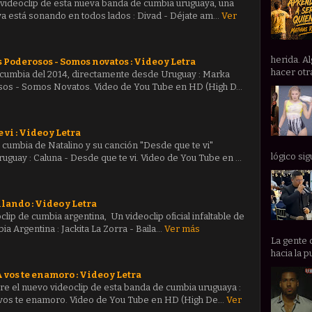
videoclip de esta nueva banda de cumbia uruguaya, una
a está sonando en todos lados : Divad - Déjate am…
Ver
herida. A
Poderosos - Somos novatos : Video y Letra
hacer otra
 cumbia del 2014, directamente desde Uruguay : Marka
sos - Somos Novatos. Video de You Tube en HD (High D…
 vi : Video y Letra
cumbia de Natalino y su canción "Desde que te vi"
lógico sig
guay : Caluna - Desde que te vi. Video de You Tube en …
ilando : Video y Letra
ip de cumbia argentina, Un videoclip oficial infaltable de
ia Argentina : Jackita La Zorra - Baila…
Ver más
La gente 
hacia la p
A vos te enamoro : Video y Letra
e el nuevo videoclip de esta banda de cumbia uruguaya :
A vos te enamoro. Video de You Tube en HD (High De…
Ver