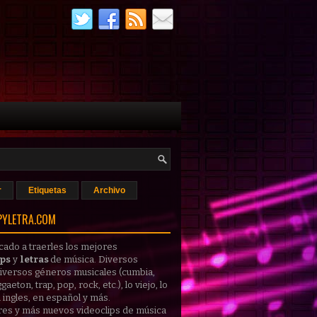
r
Etiquetas
Archivo
PYLETRA.COM
cado a traerles los mejores
ips
y
letras
de música
. Diversos
 diversos géneros musicales (cumbia,
gaeton, trap, pop, rock, etc.), lo viejo, lo
 ingles, en español y más.
res y más nuevos
videoclips
de música