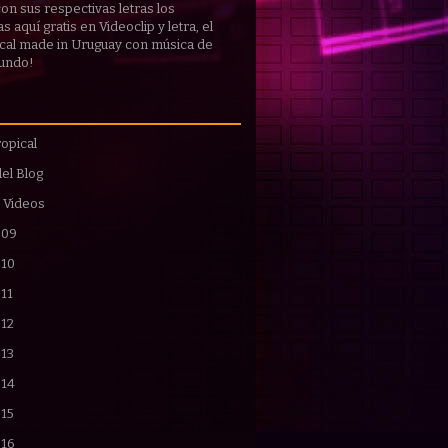
 con sus respectivas
letras
los
 aquí gratis en Videoclip y letra, el
cal made in Uruguay con música de
mundo!
opical
del Blog
 Videos
009
010
11
012
013
014
015
016