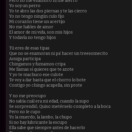
Pero no me enamoro ni me aferro
Yo soy un perro
Yo te abro las dos piernas y te las cierro
Yo no tengo ningún culo fijo
Mi corazón tiene un acertijo
No me hables de amor
El amor de mi vida, son mis hijos
Y todavía no tengo hijos
Tú eres de esas tipas
Que no se enamoran ni pa’ hacer un treesomecito
Amiga participa
Chingamos y fumamos cripa
Me llamas si quieres que te azote
Y yo te machuco ese culote
Te voy a dar hasta que el chorro lo bote
Contigo yo chingo acapella, sin prote
Y no me preocupo
No sabía cuál era mi edad, cuando la supo
Se sorprendió, Quiso metérselo completo a la boca
Pero no le cupo
Yo la muerdo, la lambo, la chupo
Si no hay lubricante la escupo
Ella sabe que siempre antes de hacerlo