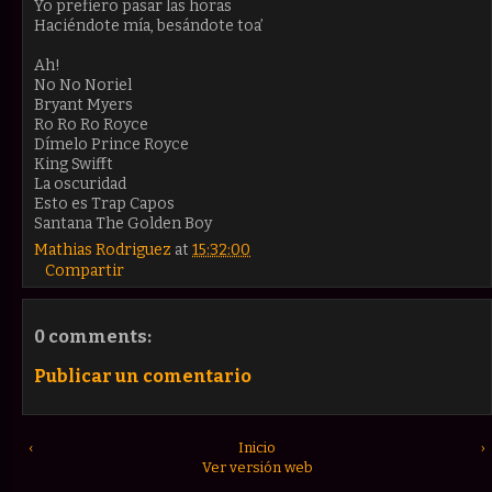
Yo prefiero pasar las horas
Haciéndote mía, besándote toa’
Ah!
No No Noriel
Bryant Myers
Ro Ro Ro Royce
Dímelo Prince Royce
King Swifft
La oscuridad
Esto es Trap Capos
Santana The Golden Boy
Mathias Rodriguez
at
15:32:00
Compartir
0 comments:
Publicar un comentario
‹
Inicio
›
Ver versión web