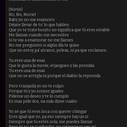
(Noriel)
No, No, Noriel
Baby yo no me enamoro
Déjate llevar de to’ lo que hablen
Que yo te trate bonito no significa que tú eres estable
Me llamas cuando me necesites
Si te vas a enamorar no me llames
No me preguntes si algún día te quise
Que no estoy pa’ atrasos, peleas, ni pa que reclamen
Tu eres una de esas
Que le gusta la movie, el jangueo y las prendas
Tu eres una de esas
Que no se arregla ni porque el diablo la reprenda
Pero tranquila yo no te culpo
Porque tú y yo somos iguales
Pídeme un deseo y te lo cumplo
Es mas pide dos, na más dime cuales
Yo sé que tú eres loca con querer chingar
Eres igual que yo, pa eso siempre hay un si
Siempre que tu estés sola, me puedes llamar
Pero tú no te confundas, no siempre va ser así