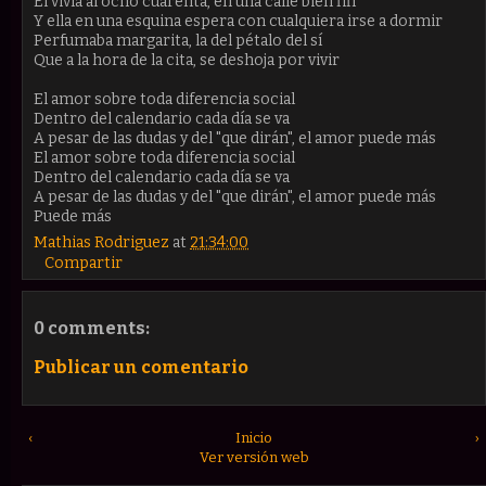
El vivía al ocho cuarenta, en una calle bien fifí
Y ella en una esquina espera con cualquiera irse a dormir
Perfumaba margarita, la del pétalo del sí
Que a la hora de la cita, se deshoja por vivir
El amor sobre toda diferencia social
Dentro del calendario cada día se va
A pesar de las dudas y del "que dirán", el amor puede más
El amor sobre toda diferencia social
Dentro del calendario cada día se va
A pesar de las dudas y del "que dirán", el amor puede más
Puede más
Mathias Rodriguez
at
21:34:00
Compartir
0 comments:
Publicar un comentario
‹
Inicio
›
Ver versión web