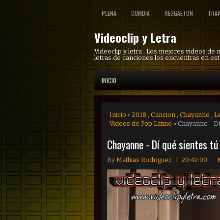
PLENA
CUMBIA
REGGAETON
TRA
Videoclip y Letra
Videoclip y letra : Los mejores videos de
letras de canciones los encuentras en est
INICIO
Inicio
»
2018
,
Cancion
,
Chayanne
,
L
Videos de Pop Latino
» Chayanne - Dí 
Chayanne - Dí qué sientes tú 
By
Mathias Rodriguez
20:42:00