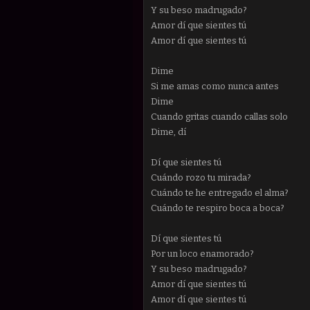
Y su beso madrugado?
Amor dí que sientes tú
Amor dí que sientes tú
Dime
Si me amas como nunca antes
Dime
Cuando gritas cuando callas solo
Dime, dí
Dí que sientes tú
Cuándo rozo tu mirada?
Cuándo te he entregado el alma?
Cuándo te respiro boca a boca?
Dí que sientes tú
Por un loco enamorado?
Y su beso madrugado?
Amor dí que sientes tú
Amor dí que sientes tú