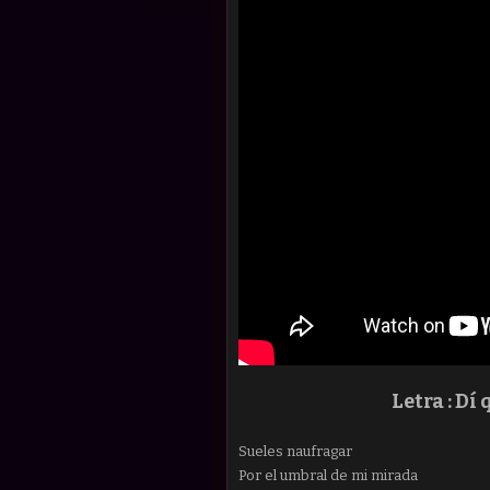
Letra :
Dí 
Sueles naufragar
Por el umbral de mi mirada