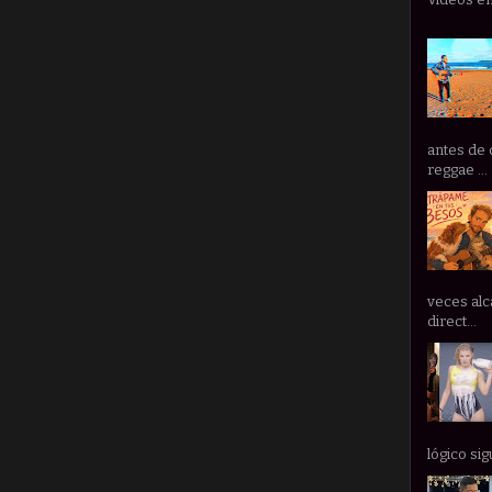
antes de 
reggae ...
veces alc
direct...
lógico sig