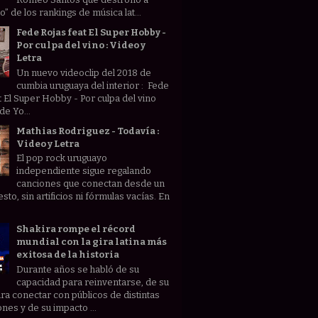
” de los rankings de música lat...
Fede Rojas feat El Super Hobby -
Por culpa del vino : Video y
Letra
Un nuevo videoclip del 2018 de
cumbia uruguaya del interior : Fede
t El Super Hobby - Por culpa del vino
de Yo...
Mathias Rodriguez - Todavía :
Video y Letra
El pop rock uruguayo
independiente sigue regalando
canciones que conectan desde un
sto, sin artificios ni fórmulas vacías. En
Shakira rompe el récord
mundial con la gira latina más
exitosa de la historia
Durante años se habló de su
capacidad para reinventarse, de su
ara conectar con públicos de distintas
nes y de su impacto ...