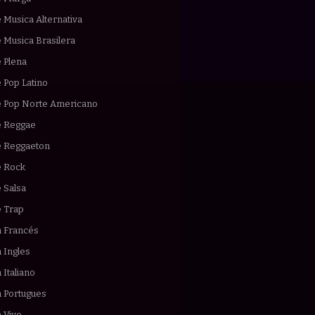
 Musica Alternativa
 Musica Brasilera
 Plena
 Pop Latino
e Pop Norte Americano
e Reggae
e Reggaeton
e Rock
 Salsa
e Trap
n Francés
 Ingles
 Italiano
n Portugues
 Vivo