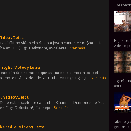
“Despacito
Video y Letra
Rojas fea
2, el último video clip de esta joven cantante : Ke$ha - Die
videoclip 
be en HD (High Definition), excelente…
Ver más
night : Video y Letra
ra canción de una banda que suena muchisimo en todo el
e more night. Video de You Tube en HQ (High Qu…
Ver más
lugar hone
esta...
 Video y Letra
12 de esta excelente cantante : Rihanna - Diamonds de You
en High Definition!). La mejo…
Ver más
talento p
generacio
e radio : Video y Letra