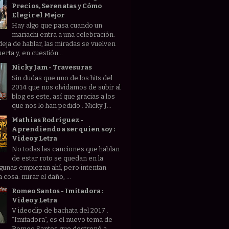
Precios, Serenatas y Cómo
Elegir el Mejor
Hay algo que pasa cuando un
mariachi entra a una celebración.
deja de hablar, las miradas se vuelven
uerta y, en cuestión...
Nicky Jam - Travesuras
Sin dudas que uno de los hits del
2014 que nos olvidamos de subir al
blog es este, así que gracias a los
que nos lo han pedido : Nicky J...
Mathias Rodriguez -
Aprendiendo a ser quien soy :
Video y Letra
No todas las canciones que hablan
de estar roto se quedan en la
lgunas empiezan ahí, pero intentan
 cosa: mirar el daño, ...
Romeo Santos - Imitadora :
Video y Letra
V ideoclip de bachata del 2017 .
“Imitadora”, es el nuevo tema de
Romeo Santos que destronó a