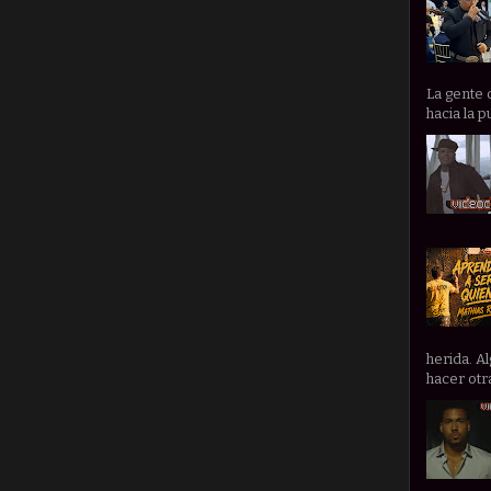
La gente 
hacia la p
herida. A
hacer otra