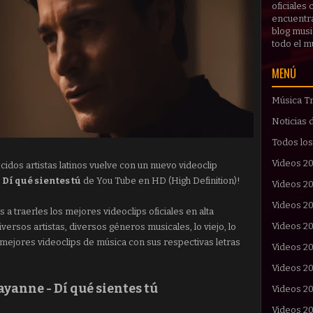
oficiales
encuentras
blog musi
todo el 
MENÚ
Música Tr
Noticias 
Todos los
Videos 2
idos artistas latinos vuelve con un nuevo videoclip
Dí qué sientes tú
de You Tube en HD (High Definition)!
Videos 2
!
Videos 20
 traerles los mejores videoclips oficiales en alta
Videos 2
Diversos artistas, diversos géneros musicales, lo viejo, lo
s mejores videoclips de música con sus respectivas letras
Videos 2
Videos 2
hayanne -
Dí qué sientes tú
Videos 2
Videos 2