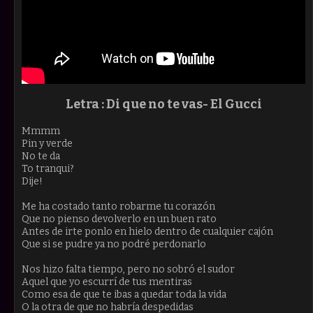
Letra :
Di que no te vas- El Gucci
Mmmm
Pin y verde
No te da
To tranqui?
Dije!
Me ha costado tanto robarme tu corazón
Que no pienso devolverlo en un buen rato
Antes de irte ponlo en hielo dentro de cualquier cajón
Que si se pudre ya no podré perdonarlo
Nos hizo falta tiempo, pero no sobró el sudor
Aquel que yo escurrí de tus mentiras
Como esa de que te ibas a quedar toda la vida
O la otra de que no habría despedidas