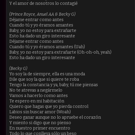
Y el amor de nosotros lo contagié
(Prince Royce, Anuel AA & Becky G)
Déjame entrar como antes
Cuando tú y yo éramos amantes
Baby, yo no estoy para extrañarte
Esto ha dado un giro interesante
Déjame entrar como antes
Cuando tú y yo éramos amantes (Uah)
Baby, yo no estoy para extrañarte (Oh-oh-oh, yeah)
Esto ha dado un giro interesante
(Becky G)
Yo soy la de siempre, ella es una moda
Dile que soy la que si quiere te roba
Tengo la constancia y ya, baby, tú me piensas
No te atrevas a negármelo
Vamos a hacerlo como antes
Te espero en mi habitación
Quiero que hagas que yo pierda control
Labios sin buscar amor (Woah)
Deseo ganar aunque no lo apruebe el corazón
Y miento si digo que no pienso
En nuestro primer encuentro
Todo lo que conlleva sólo un beso