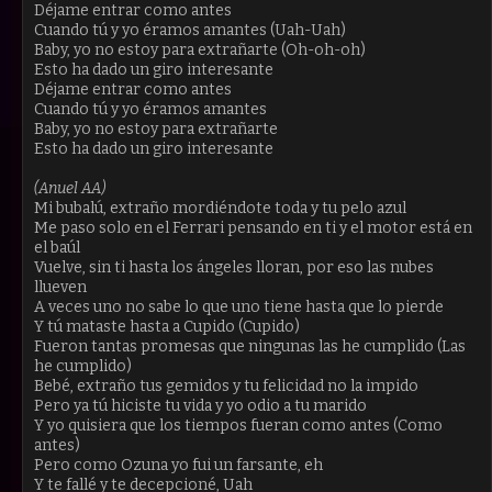
Déjame entrar como antes
Cuando tú y yo éramos amantes (Uah-Uah)
Baby, yo no estoy para extrañarte (Oh-oh-oh)
Esto ha dado un giro interesante
Déjame entrar como antes
Cuando tú y yo éramos amantes
Baby, yo no estoy para extrañarte
Esto ha dado un giro interesante
(Anuel AA)
Mi bubalú, extraño mordiéndote toda y tu pelo azul
Me paso solo en el Ferrari pensando en ti y el motor está en
el baúl
Vuelve, sin ti hasta los ángeles lloran, por eso las nubes
llueven
A veces uno no sabe lo que uno tiene hasta que lo pierde
Y tú mataste hasta a Cupido (Cupido)
Fueron tantas promesas que ningunas las he cumplido (Las
he cumplido)
Bebé, extraño tus gemidos y tu felicidad no la impido
Pero ya tú hiciste tu vida y yo odio a tu marido
Y yo quisiera que los tiempos fueran como antes (Como
antes)
Pero como Ozuna yo fui un farsante, eh
Y te fallé y te decepcioné, Uah