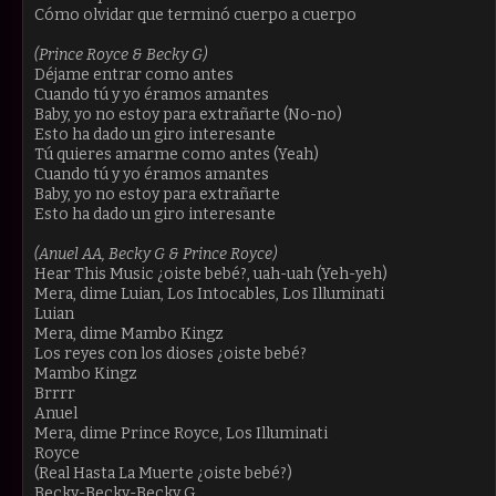
Cómo olvidar que terminó cuerpo a cuerpo
(Prince Royce & Becky G)
Déjame entrar como antes
Cuando tú y yo éramos amantes
Baby, yo no estoy para extrañarte (No-no)
Esto ha dado un giro interesante
Tú quieres amarme como antes (Yeah)
Cuando tú y yo éramos amantes
Baby, yo no estoy para extrañarte
Esto ha dado un giro interesante
(Anuel AA, Becky G & Prince Royce)
Hear This Music ¿oiste bebé?, uah-uah (Yeh-yeh)
Mera, dime Luian, Los Intocables, Los Illuminati
Luian
Mera, dime Mambo Kingz
Los reyes con los dioses ¿oiste bebé?
Mambo Kingz
Brrrr
Anuel
Mera, dime Prince Royce, Los Illuminati
Royce
(Real Hasta La Muerte ¿oiste bebé?)
Becky-Becky-Becky G