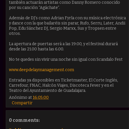
también actuarán artistas como Danny Romero conocido
por su canción “Agáchate”.
Además de DJ’s como Adrian Fyrla con su música electrónica
y dance con la que bailaréis sin parar, Rufo, Serru, Later, Andii
Pop, Edu Sánchez DJ, Sergio Marxx, Sus y Tropsen entre
otros.
La apertura de puertas será a las 19:00, y el festival durará
desde las 21.00 hasta las 6.00.
No te quedes sin vivir una noche sin igual con Scandalo Fest
www.deepdelaymanagement.com
Entradas ya disponibles en Ticketmaster, El Corte Inglés,
Carrefour, FNAC, Halcón Viajes, Discoteca Fever y en el
Teatro del Ayuntamiento de Guadalajara.
Anónimo
at
16:05:00
Compartir
0 comments: