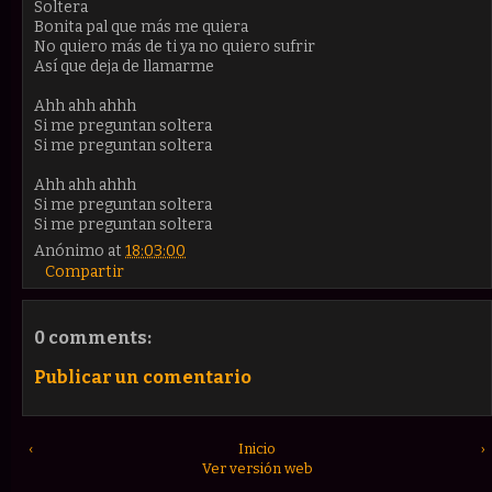
Soltera
Bonita pal que más me quiera
No quiero más de ti ya no quiero sufrir
Así que deja de llamarme
Ahh ahh ahhh
Si me preguntan soltera
Si me preguntan soltera
Ahh ahh ahhh
Si me preguntan soltera
Si me preguntan soltera
Anónimo
at
18:03:00
Compartir
0 comments:
Publicar un comentario
‹
Inicio
›
Ver versión web