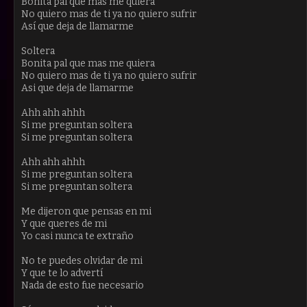
Bonita pal que más me quiera
No quiero mas de ti ya no quiero sufrir
Así que deja de llamarme
Soltera
Bonita pal que mas me quiera
No quiero mas de ti ya no quiero sufrir
Asi que deja de llamarme
Ahh ahh ahhh
Si me preguntan soltera
Si me preguntan soltera
Ahh ahh ahhh
Si me preguntan soltera
Si me preguntan soltera
Me dijeron que pensas en mi
Y que queres de mi
Yo casi nunca te extraño
No te puedes olvidar de mi
Y que te lo advertí
Nada de esto fue necesario