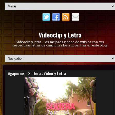
Videoclip y Letra
Videoclip y letra : Los mejores videos de música con sus
respectivas letras de canciones los encuentras en este blog!
Agapornis - Soltera : Video y Letra