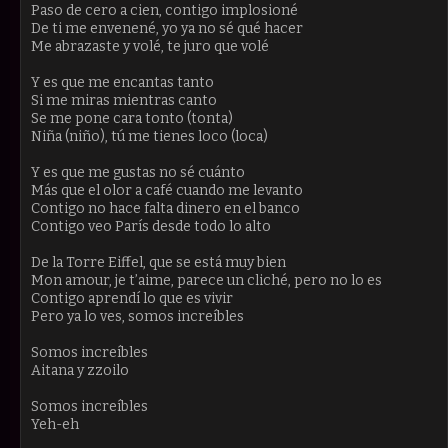
Paso de cero a cien, contigo implosioné
De ti me envenené, yo ya no sé qué hacer
Me abrazaste y volé, te juro que volé
Y es que me encantas tanto
Si me miras mientras canto
Se me pone cara tonto (tonta)
Niña (niño), tú me tienes loco (loca)
Y es que me gustas no sé cuánto
Más que el olor a café cuando me levanto
Contigo no hace falta dinero en el banco
Contigo veo París desde todo lo alto
De la Torre Eiffel, que se está muy bien
Mon amour, je t’aime, parece un cliché, pero no lo es
Contigo aprendí lo que es vivir
Pero ya lo ves, somos increíbles
Somos increíbles
Aitana y zzoilo
Somos increíbles
Yeh-eh