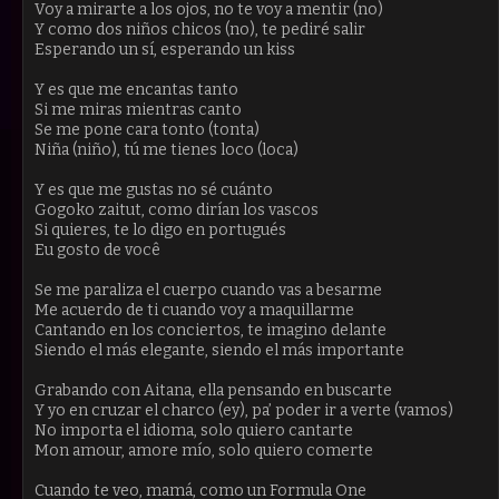
Voy a mirarte a los ojos, no te voy a mentir (no)
Y como dos niños chicos (no), te pediré salir
Esperando un sí, esperando un kiss
Y es que me encantas tanto
Si me miras mientras canto
Se me pone cara tonto (tonta)
Niña (niño), tú me tienes loco (loca)
Y es que me gustas no sé cuánto
Gogoko zaitut, como dirían los vascos
Si quieres, te lo digo en portugués
Eu gosto de você
Se me paraliza el cuerpo cuando vas a besarme
Me acuerdo de ti cuando voy a maquillarme
Cantando en los conciertos, te imagino delante
Siendo el más elegante, siendo el más importante
Grabando con Aitana, ella pensando en buscarte
Y yo en cruzar el charco (ey), pa’ poder ir a verte (vamos)
No importa el idioma, solo quiero cantarte
Mon amour, amore mío, solo quiero comerte
Cuando te veo, mamá, como un Formula One