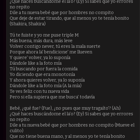
¿Qué haces buscándome el la'o? (Ey) Si sabes que yo errores
no repito
Dile a tu nueva bebé que por hombres no compito
Que deje de estar tirando, que al menos yo te tenía bonito
(Shakira, Shakira)
Tú te fuiste y yo me puse triple M
Más buena, más dura, más leve
Volver contigo never, tú eres la mala suerte
Porque ahora la' bendicione' me llueven
Y quiere' volver, ya lo suponía
Dándole like a la foto mía
Tú buscando por fuera la comida
Yo diciendo que era monotonía
Y ahora quieres volver, ya lo suponía
Dándole like a la foto mía (A la mía)
Te ves feliz con tu nueva vida
Pero si ella supiera que me busca' todavía
Bebé, ¿qué fue? (Fue), ¿no pues que muy tragaíto'? (Ah)
¿Qué haces buscándome el la'o? (Ey) Si sabes que yo errores
no repito
Dile a tu nueva bebé que por hombres no compito (Mueve el
culito)
Que no tiene buena mano, y al menos yo te tenía bonito