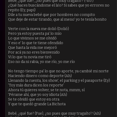
Bebé, ¿qué fue?, ¿no pues que muy tragaíto'? (-íto')
¿Qué haces buscándome el la'o? Si sabes que yo errores no
repito (Ey, papi)
Dile a tu nueva bebé que por hombres no compito
Que deje de estar tirando, que al meno' yo te tenía bonito
Verte con la nueva me dolió (Dolió)
Pero ya estoy puesta pa' lo mío
Lo que vivimos se me olvidó
Y eso e' lo que te tiene ofendido
Que hasta la vida me mejoró
Por acá ya no eres bienvenido
Vi lo que tu novia me tiró
Eso no da ni rabia, yo me río, yo me río
No tengo tiempo pa' lo que no aporte, ya cambié mi norte
Haciendo dinero como deporte (Ah)
Llenando la cuenta, los show', el parking y el pasaporte (Ey)
'Toy más dura dicen los reporte'
Ahora tú quieres volver, se te nota, mmm, sí
'Pérame ahí, que yo soy idiota (Ah)
Se te olvidó que estoy en otra
Y que te quedó grande La Bichota
Bebé, ¿qué fue? (Fue), ¿no pues que muy tragaíto'? (Ah)