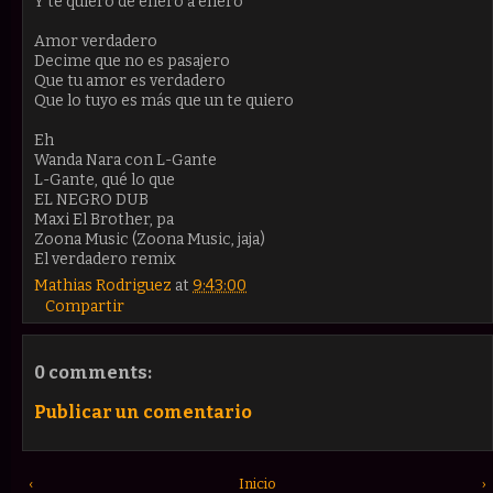
Y te quiero de enero a enero
Amor verdadero
Decime que no es pasajero
Que tu amor es verdadero
Que lo tuyo es más que un te quiero
Eh
Wanda Nara con L-Gante
L-Gante, qué lo que
EL NEGRO DUB
Maxi El Brother, pa
Zoona Music (Zoona Music, jaja)
El verdadero remix
Mathias Rodriguez
at
9:43:00
Compartir
0 comments:
Publicar un comentario
‹
Inicio
›