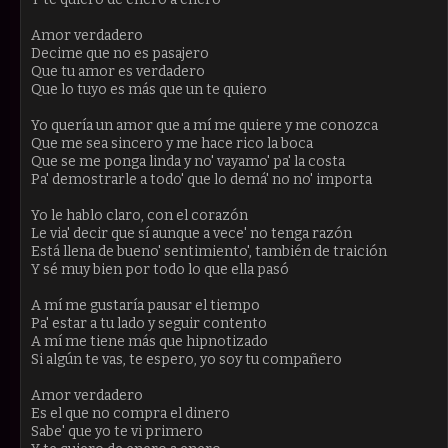
Amor verdadero
Decime que no es pasajero
Que tu amor es verdadero
Que lo tuyo es más que un te quiero
Yo quería un amor que a mí me quiere y me conozca
Que me sea sincero y me hace rico la boca
Que se me ponga linda y no' vayamo' pa' la costa
Pa' demostrarle a todo' que lo demá' no no' importa
Yo le hablo claro, con el corazón
Le via' decir que sí aunque a vece' no tenga razón
Está llena de bueno' sentimiento', también de traición
Y sé muy bien por todo lo que ella pasó
A mí me gustaría pausar el tiempo
Pa' estar a tu lado y seguir contento
A mí me tiene más que hipnotizado
Si algún te vas, te espero, yo soy tu compañero
Amor verdadero
Es el que no compra el dinero
Sabe' que yo te vi primero