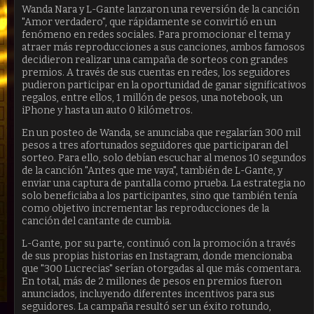
Wanda Nara y L-Gante lanzaron una reversión de la canción
"Amor verdadero", que rápidamente se convirtió en un
fenómeno en redes sociales. Para promocionar el tema y
atraer más reproducciones a sus canciones, ambos famosos
decidieron realizar una campaña de sorteos con grandes
premios. A través de sus cuentas en redes, los seguidores
pudieron participar en la oportunidad de ganar significativos
regalos, entre ellos, 1 millón de pesos, una notebook, un
iPhone y hasta un auto 0 kilómetros.
En un posteo de Wanda, se anunciaba que regalarían 300 mil
pesos a tres afortunados seguidores que participaran del
sorteo. Para ello, solo debían escuchar al menos 10 segundos
de la canción "Antes que me vaya", también de L-Gante, y
enviar una captura de pantalla como prueba. La estrategia no
solo beneficiaba a los participantes, sino que también tenía
como objetivo incrementar las reproducciones de la
canción del cantante de cumbia.
L-Gante, por su parte, continuó con la promoción a través
de sus propias historias en Instagram, donde mencionaba
que "300 Lucrecias" serían otorgadas al que más comentara.
En total, más de 2 millones de pesos en premios fueron
anunciados, incluyendo diferentes incentivos para sus
seguidores. La campaña resultó ser un éxito rotundo,