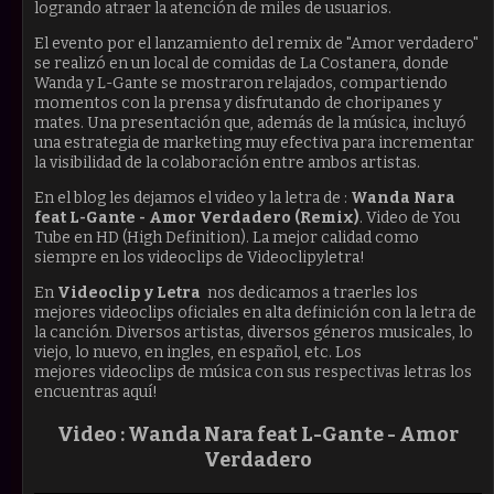
logrando atraer la atención de miles de usuarios.
El evento por el lanzamiento del remix de "Amor verdadero"
se realizó en un local de comidas de La Costanera, donde
Wanda y L-Gante se mostraron relajados, compartiendo
momentos con la prensa y disfrutando de choripanes y
mates. Una presentación que, además de la música, incluyó
una estrategia de marketing muy efectiva para incrementar
la visibilidad de la colaboración entre ambos artistas.
En el blog les dejamos el video y la letra de :
Wanda Nara
feat L-Gante - Amor Verdadero (Remix)
. Video de You
Tube en HD (High Definition). La mejor calidad como
siempre en los videoclips de Videoclipyletra!
En
Videoclip y Letra
nos dedicamos a traerles los
mejores videoclips oficiales en alta definición con la letra de
la canción. Diversos artistas, diversos géneros musicales, lo
viejo, lo nuevo, en ingles, en español, etc. Los
mejores videoclips de música con sus respectivas letras los
encuentras aquí!
Video :
Wanda Nara feat L-Gante - Amor
Verdadero