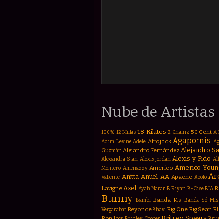
Nube de Artistas
18 Kilates
50 Cent
100%
12 Millas
2 Chainz
A 
Agapornis
Afrojack
Adam Levine
Adele
Ag
Alejandro S
Alejandro Fernández
Guzmán
Alexis y Fido
Alexandra Stan
Alexis Jordan
Al
Americo Youn
Americo
Montero
Amenazzy
Ar
Anitta
Anuel AA
Apache
Valiente
Apolo
Axel
Lavigne
B
Ayah Marar
B Rayan
B-Case
BIA
Bunny
Banda Ms
Bambi
Banda Só Mis
Beyonce
Big One
Big Sean
Bl
Vergarabat
Bhavi
Britney Spears
Bon Jovi
Bradley Cooper
Brun