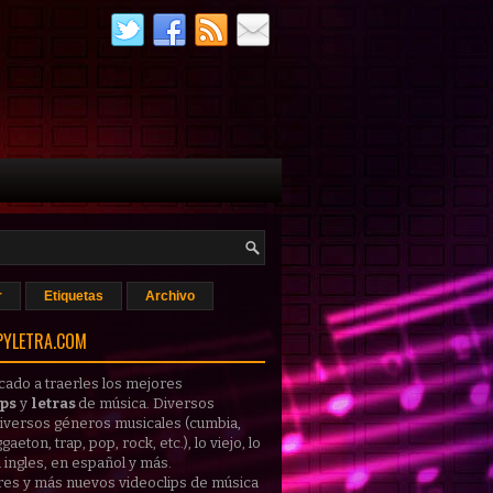
r
Etiquetas
Archivo
PYLETRA.COM
cado a traerles los mejores
ips
y
letras
de música
. Diversos
 diversos géneros musicales (cumbia,
gaeton, trap, pop, rock, etc.), lo viejo, lo
 ingles, en español y más.
res y más nuevos
videoclips
de música