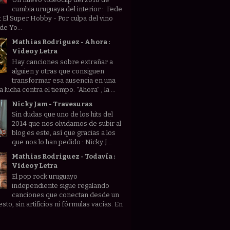
cumbia uruguaya del interior : Fede
t El Super Hobby - Por culpa del vino
de Yo...
Mathias Rodriguez - Ahora :
Video y Letra
Hay canciones sobre extrañar a
alguien y otras que consiguen
transformar esa ausencia en una
lucha contra el tiempo. “Ahora” , la ...
Nicky Jam - Travesuras
Sin dudas que uno de los hits del
2014 que nos olvidamos de subir al
blog es este, así que gracias a los
que nos lo han pedido : Nicky J...
Mathias Rodriguez - Todavía :
Video y Letra
El pop rock uruguayo
independiente sigue regalando
canciones que conectan desde un
sto, sin artificios ni fórmulas vacías. En