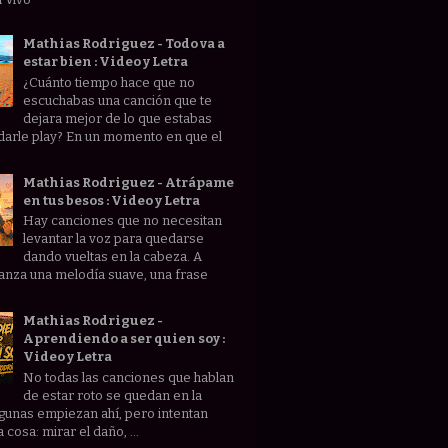
Mathias Rodriguez - Todo va a
estar bien : Video y Letra
¿Cuánto tiempo hace que no
escuchabas una canción que te
dejara mejor de lo que estabas
darle play? En un momento en que el
Mathias Rodriguez - Atrápame
en tus besos : Video y Letra
Hay canciones que no necesitan
levantar la voz para quedarse
dando vueltas en la cabeza. A
anza una melodía suave, una frase
Mathias Rodriguez -
Aprendiendo a ser quien soy :
Video y Letra
No todas las canciones que hablan
de estar roto se quedan en la
lgunas empiezan ahí, pero intentan
 cosa: mirar el daño, ...