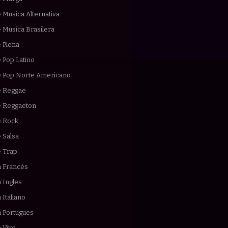
 Musica Alternativa
 Musica Brasilera
 Plena
 Pop Latino
e Pop Norte Americano
e Reggae
e Reggaeton
e Rock
 Salsa
e Trap
n Francés
 Ingles
 Italiano
n Portugues
 Vivo