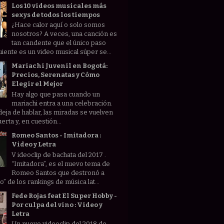
Los 10 videos musicales más
sexys de todos los tiempos
¿Hace calor aquí o solo somos
nosotros? A veces, una canción es
tan candente que el único paso
uiente es un video musical súper se...
Mariachi Juvenil en Bogotá:
Precios, Serenatas y Cómo
Elegir el Mejor
Hay algo que pasa cuando un
mariachi entra a una celebración.
deja de hablar, las miradas se vuelven
uerta y, en cuestión...
Romeo Santos - Imitadora :
Video y Letra
V ideoclip de bachata del 2017 .
“Imitadora”, es el nuevo tema de
Romeo Santos que destronó a
” de los rankings de música lat...
Fede Rojas feat El Super Hobby -
Por culpa del vino : Video y
Letra
Un nuevo videoclip del 2018 de