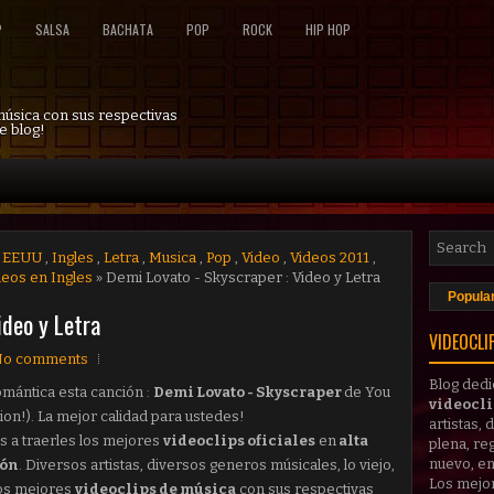
P
SALSA
BACHATA
POP
ROCK
HIP HOP
 música con sus respectivas
e blog!
,
EEUU
,
Ingles
,
Letra
,
Musica
,
Pop
,
Video
,
Videos 2011
,
deos en Ingles
» Demi Lovato - Skyscraper : Video y Letra
Popula
ideo y Letra
VIDEOCLI
o comments
Blog dedi
omántica esta canción :
Demi Lovato - Skyscraper
de You
videocl
ion!). La mejor calidad para ustedes!
artistas,
 a traerles los mejores
videoclips oficiales
en
alta
plena, reg
nuevo, en
ión
. Diversos artistas, diversos generos músicales, lo viejo,
Los mejo
 Los mejores
videoclips de música
con sus respectivas