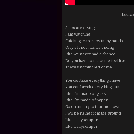
Letra 
Skies are crying
I am watching
Catching teardrops in my hands
Only silence has it’s ending
Like we never had a chance
Do you have to make me feel like
There’s nothing left of me
You can take everything I have
You can break everything I am
Like I’m made of glass
Like I’m made of paper
Go on and try to tear me down
I will be rising from the ground
Like a skyscraper
Like a skyscraper