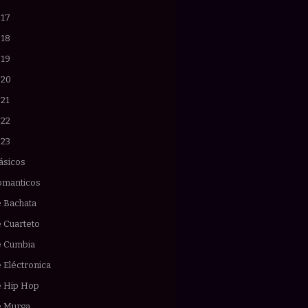
017
018
019
020
021
022
023
ásicos
omanticos
e Bachata
 Cuarteto
e Cumbia
 Eléctronica
e Hip Hop
e Murga