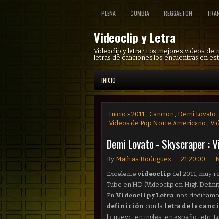
PLENA
CUMBIA
REGGAETON
TRA
Videoclip y Letra
Videoclip y letra : Los mejores videos de
letras de canciones los encuentras en est
INICIO
Inicio
»
2011
,
Cancion
,
Demi Lovato
Videos de Pop Norte Americano
,
Vi
Demi Lovato - Skyscraper : V
By
Mathias Rodriguez
21:20:00
N
Excelente
videoclip
del 2011, muy r
Tube en HD (Videoclip en High Definit
En
Videoclip y Letra
nos dedicamos
definición
con la
letra de la canc
lo nuevo, en ingles, en español, etc.