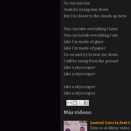
Go run run run
Yeah it’s a long way down
But I’m closer to the clouds up here
You can take everything I have
You can break everything I am
Like I’m made of glass
Like I’m made of paper
Go on and try to tear me down
I will be rising from the ground
Like a skyscraper
Like a skyscraper
Like a skyscraper
Like a skyscraper
Más videos:
Leonel García feat Ca
Éste es el último video