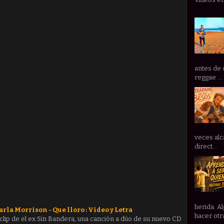
antes de 
reggae ...
veces alc
direct...
herida. A
rla Morrison - Que lloro : Video y Letra
hacer otra
 clip de el ex Sin Bandera, una canción a dúo de su nuevo CD