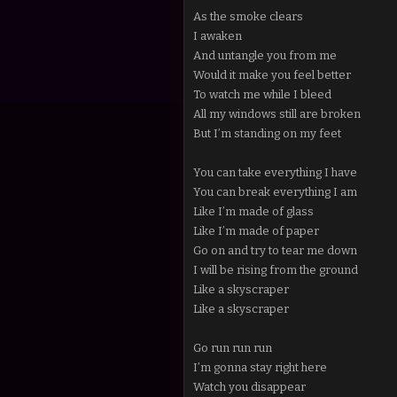
As the smoke clears
I awaken
And untangle you from me
Would it make you feel better
To watch me while I bleed
All my windows still are broken
But I’m standing on my feet
You can take everything I have
You can break everything I am
Like I’m made of glass
Like I’m made of paper
Go on and try to tear me down
I will be rising from the ground
Like a skyscraper
Like a skyscraper
Go run run run
I’m gonna stay right here
Watch you disappear