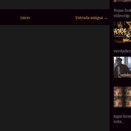
Rojas fea
videoclip 
Inicio
Entrada antigua →
verdadera 
lugar hone
esta...