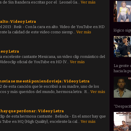
 de Sin Bandera escritas por el : Leonel Ga…
Ver más
alto : Video y Letra
l 2013 : Reik - Con la cara en alto. Video de YouTube en HD
lógico sig
elente la calidad de este video como siemp…
Ver más
eo y Letra
a excelente cantante Mexicana, un video clip romántico del
 Videoclip oficial de YouTube en HD (V…
Ver más
La gente 
hacia la p
ovia se me está poniendo vieja : Video y Letra
012 de esta canción que le escribió a su madre, uno de los
cos y más queridos del mundo, hermosa letra : R…
Ver más
“Despacito
 hay que perdonar : Video y Letra
clip de esta hermosa cantante : Belinda - En el amor hay que
 Tube en HQ (High Quality), excelente la cal…
Ver más