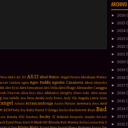
ARCHIVO 
►
2026
►
2025
(
►
2024
►
2023
(
►
2022
(
►
2021
(
►
2020
►
2019
(
AX-13
Abel Pintos
AC DC
Abraham Mateo
Pleno
ABBA
Abigail Pereira
►
2018
Agus Padilla
Agustin Casanova
Akon
arrate Catalina
Agata
Alejandra
►
2017
anz
Alex Sensation
Alex Ubago
Alexander Caniggia
Alex Kyza
Alex Stella
Alkilados
►
2016
(
fredo Zitarrosa
Alicia Keys
Alico
Almighty
Alvaro Soler
Além
Amaia
g
Anahi
Angela Leiva
Ana Isabelle
Ana Mena
Andy Rivera
Andy Vila
Anita
►
2015
(
cangel
Arrancandonga
Aventura
Avril
Arkano
Austin Mahone
Avicii
Bad
►
2014
(
M
BZRP
Baby Rasta Y Gringo
Backstreet Boys
Baby Boy
Bacilos
►
2013
(
Becky G
Banda XXI
Belinda
tura
Bandana
Benjamín Amadeo
Bersuit
ack Eyed Peas
Blink 182
Blonda
Bob Marley
Black M
Bocha Lozano
Bola 8
►
2012
(
Bruno Mars
Brytiago
inho & Davi
Bryant Myer
Bryant Myers
Burns. Rae