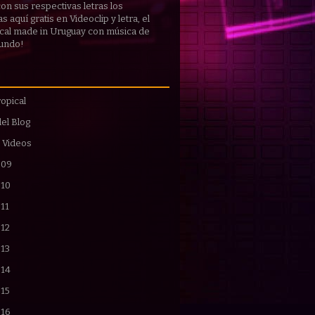
 con sus respectivas
letras
los
 aquí gratis en Videoclip y letra, el
cal made in Uruguay con música de
mundo!
opical
del Blog
 Videos
009
010
11
012
013
014
015
016