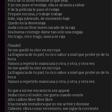
Pero de tu novio enviene lo que seas
Y yo me puse el vendaje, ella se alcanza a salvar
Y de la película le paso el rodaje
Trepate encima, y trabaje trabaje
Dale, siga subiendo, de momento baje
Quedo en la desventaja
Anda con un flow nuevo sacado de la caja
Sea buena conmigo dame tan solo una migaja
Un trago, otro trago, nunca se raja
(Yandel)
Se me quedó tu olor en mi ropa
La fragancia de tu piel, tu rico sabor a miel que probé yo de tu
boca
Vamos a repetirlo mami una y otra, y otra, y otra vez
Se me quedó tu olor en mi ropa
La fragancia de tu piel, tu rico sabor a miel que probé yo de tu
boca
Vamos a repetirlo mami una y otra, y otra, y otra vez
Es que a mi me encanta tu sex appeal
Seduccion y el sudor, me gusta cuando sonrie
Alto calibre libre libre libre
Una mirada tentadora que yo me active y domine
Caliente, vibra como terremoto, me sigue la corriente