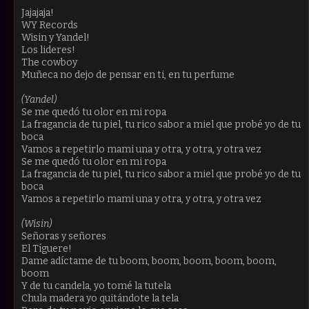
Jajajaja!
WY Records
Wisin y Yandel!
Los lideres!
The cowboy
Muñeca no dejo de pensar en ti, en tu perfume
(Yandel)
Se me quedó tu olor en mi ropa
La fragancia de tu piel, tu rico sabor a miel que probé yo de tu
boca
Vamos a repetirlo mami una y otra, y otra, y otra vez
Se me quedó tu olor en mi ropa
La fragancia de tu piel, tu rico sabor a miel que probé yo de tu
boca
Vamos a repetirlo mami una y otra, y otra, y otra vez
(Wisin)
Señoras y señores
El Tíguere!
Dame adíctame de tu boom, boom, boom, boom, boom,
boom
Y de tu candela, yo tomé la tutela
Chula madera yo quitándote la tela