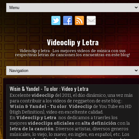
Videoclip y Letra
Videoclip y letra : Los mejores videos de música con sus
respectivas letras de canciones los encuentras en este blog!
Wisin & Yandel - Tu olor : Video y Letra
Excelente
videoclip
del 2011, el dúo dinámico, una vez más
para contribuir a los videos de reggaeton de este blog :
Wisin & Yandel - Tu olor
.
Video
clip
de You Tube en HD
(High Definition), video en exceltente calidad.
En
Videoclip y Letra
nos dedicamos a traerles los
mejores
videoclips oficiales
en
alta definición
con la
letra de la canción
. Diversos artistas, diversos generos
músicales, lo viejo, lo nuevo, en ingles, en español, etc. Los