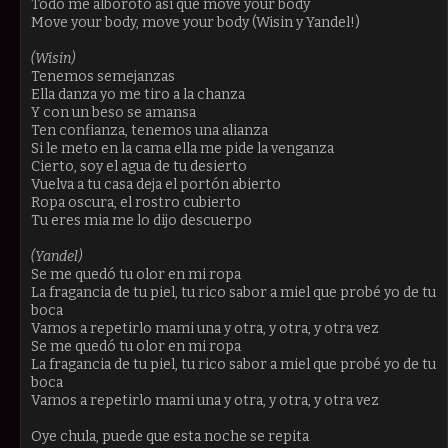
Todo me alboroto asi que move your body
Move your body, move your body (Wisin y Yandel!)
(Wisin)
Tenemos semejanzas
Ella danza yo me tiro a la chanza
Y con un beso se amansa
Ten confianza, tenemos una alianza
Si le meto en la cama ella me pide la venganza
Cierto, soy el agua de tu desierto
Vuelva a tu casa deja el portón abierto
Ropa oscura, el rostro cubierto
Tu eres mia me lo dijo descuerpo
(Yandel)
Se me quedó tu olor en mi ropa
La fragancia de tu piel, tu rico sabor a miel que probé yo de tu
boca
Vamos a repetirlo mami una y otra, y otra, y otra vez
Se me quedó tu olor en mi ropa
La fragancia de tu piel, tu rico sabor a miel que probé yo de tu
boca
Vamos a repetirlo mami una y otra, y otra, y otra vez
Oye chula, puede que esta noche se repita