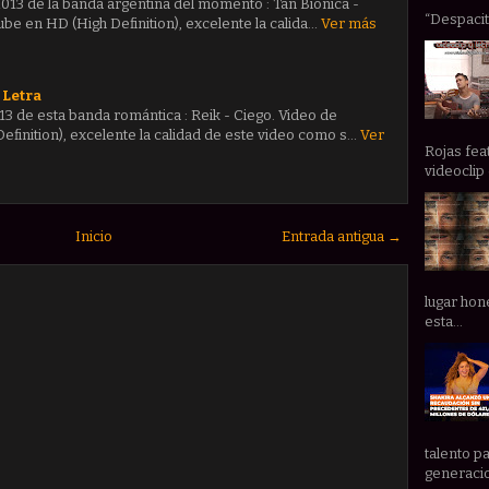
 2013 de la banda argentina del momento : Tan Biónica -
“Despacito
be en HD (High Definition), excelente la calida…
Ver más
 Letra
13 de esta banda romántica : Reik - Ciego. Video de
finition), excelente la calidad de este video como s…
Ver
Rojas fea
videoclip 
Inicio
Entrada antigua →
lugar hone
esta...
talento p
generacio