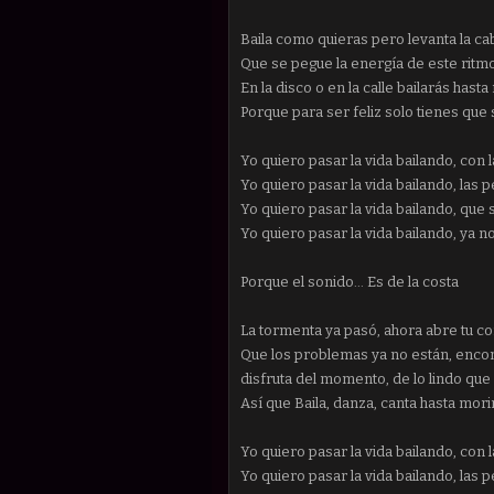
Baila como quieras pero levanta la c
Que se pegue la energía de este ritm
En la disco o en la calle bailarás hasta
Porque para ser feliz solo tienes que
Yo quiero pasar la vida bailando, con
Yo quiero pasar la vida bailando, las 
Yo quiero pasar la vida bailando, que
Yo quiero pasar la vida bailando, ya 
Porque el sonido... Es de la costa
La tormenta ya pasó, ahora abre tu c
Que los problemas ya no están, encon
disfruta del momento, de lo lindo que 
Así que Baila, danza, canta hasta mori
Yo quiero pasar la vida bailando, con
Yo quiero pasar la vida bailando, las 