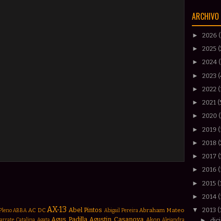
ARCHIVO 
►
2026
►
2025
(
►
2024
►
2023
(
►
2022
(
►
2021
(
►
2020
►
2019
(
►
2018
►
2017
►
2016
(
►
2015
(
►
2014
(
AX-13
Abel Pintos
▼
2013
(
AC DC
Abraham Mateo
Pleno
ABBA
Abigail Pereira
Agus Padilla
Agustin Casanova
Akon
arrate Catalina
Agata
Alejandra
►
dic