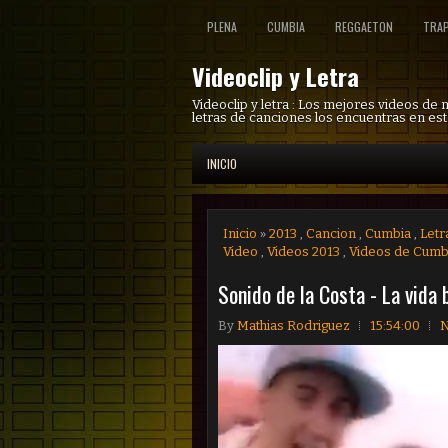
PLENA
CUMBIA
REGGAETON
TRA
Videoclip y Letra
Videoclip y letra : Los mejores videos de
letras de canciones los encuentras en est
INICIO
Inicio
»
2013
,
Cancion
,
Cumbia
,
Letr
Video
,
Videos 2013
,
Videos de Cumb
Sonido de la Costa - La vida 
By
Mathias Rodriguez
15:54:00
N