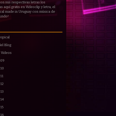
 con sus respectivas
letras
los
 aquí gratis en Videoclip y letra, el
cal made in Uruguay con música de
mundo!
opical
del Blog
 Videos
009
010
11
012
013
014
015
016