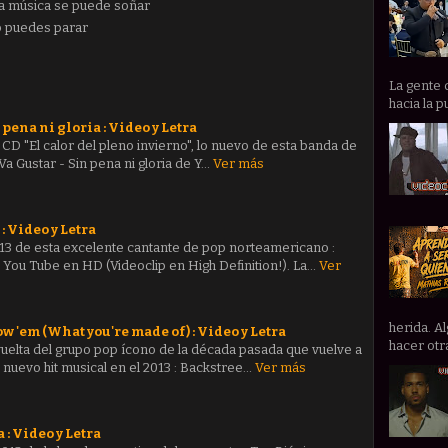
 la música se puede soñar
no puedes parar
La gente 
hacia la p
 pena ni gloria : Video y Letra
 CD "El calor del pleno invierno", lo nuevo de esta banda de
a Gustar - Sin pena ni gloria de Y…
Ver más
 Video y Letra
13 de esta excelente cantante de pop norteamericano :
You Tube en HD (Videoclip en High Definition!). La…
Ver
herida. A
w 'em (What you're made of) : Video y Letra
hacer otra
vuelta del grupo pop ícono de la década pasada que vuelve a
uevo hit musical en el 2013 : Backstree…
Ver más
 : Video y Letra