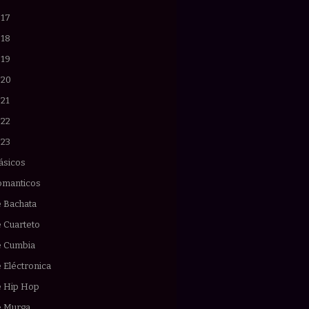
017
018
019
020
021
022
023
ásicos
omanticos
e Bachata
 Cuarteto
e Cumbia
 Eléctronica
e Hip Hop
e Murga