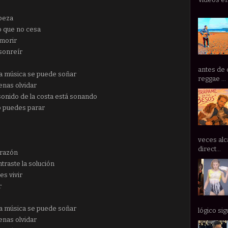
abeza
o que no cesa
 morir
 sonreír
antes de 
 la música se puede soñar
reggae ...
penas olvidar
 sonido de la costa está sonando
no puedes parar
veces alc
direct...
orazón
traste la solución
es vivir
r
 la música se puede soñar
lógico sig
penas olvidar