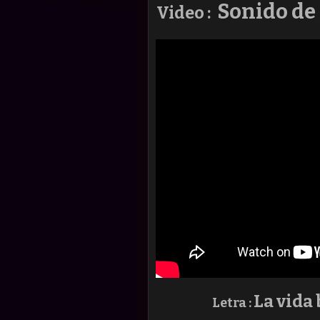
Sonido de 
Video :
La vida 
Letra :