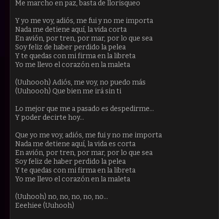
Me marcho en paz, basta de llorisqueo
Y yo me voy, adiós, me fui y no me importa
Nada me detiene aquí, la vida corta
En avión, por tren, por mar, por lo que sea
Soy feliz de haber perdido la pelea
Y te quedas con mi firma en la libreta
Yo me llevo el corazón en la maleta
(Uuhoooh) Adiós, me voy, no puedo más
(Uuhoooh) Que bien me irá sin ti
Lo mejor que me a pasado es despedirme...
Y poder decirte hoy...
Que yo me voy, adiós, me fui y no me importa
Nada me detiene aquí, la vida es corta
En avión, por tren, por mar, por lo que sea
Soy feliz de haber perdido la pelea
Y te quedas con mi firma en la libreta
Yo me llevo el corazón en la maleta
(Uuhooh) no, no, no, no, no...
Eeehiee (Uuhooh)