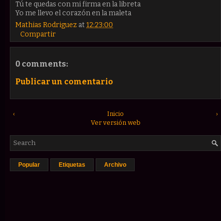
Tú te quedas con mi firma en la libreta
Yo me llevo el corazón en la maleta
Mathias Rodriguez
at
12:23:00
Compartir
0 comments:
Publicar un comentario
‹
Inicio
›
Ver versión web
Popular
Etiquetas
Archivo