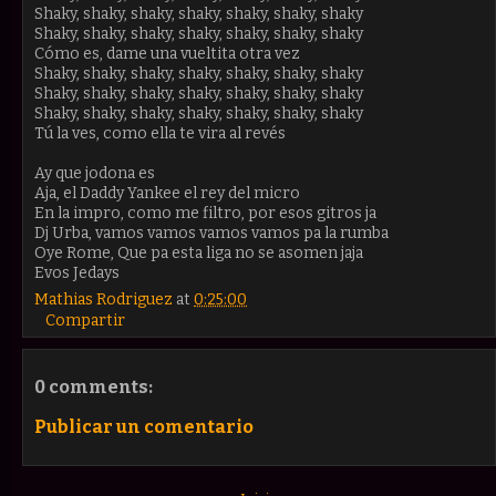
Shaky, shaky, shaky, shaky, shaky, shaky, shaky
Shaky, shaky, shaky, shaky, shaky, shaky, shaky
Cómo es, dame una vueltita otra vez
Shaky, shaky, shaky, shaky, shaky, shaky, shaky
Shaky, shaky, shaky, shaky, shaky, shaky, shaky
Shaky, shaky, shaky, shaky, shaky, shaky, shaky
Tú la ves, como ella te vira al revés
Ay que jodona es
Aja, el Daddy Yankee el rey del micro
En la impro, como me filtro, por esos gitros ja
Dj Urba, vamos vamos vamos vamos pa la rumba
Oye Rome, Que pa esta liga no se asomen jaja
Evos Jedays
Mathias Rodriguez
at
0:25:00
Compartir
0 comments:
Publicar un comentario