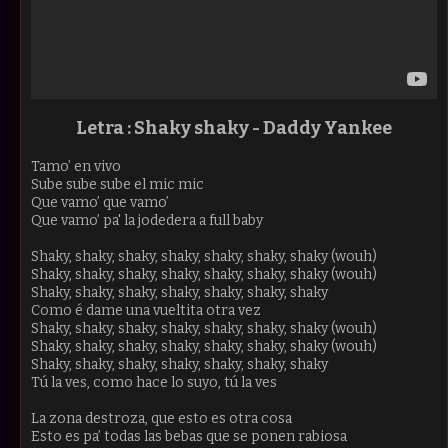
Letra : Shaky shaky -
Daddy Yankee
Tamo’ en vivo
Sube sube sube el mic mic
Que vamo’ que vamo’
Que vamo’ pa' la jodedera a full baby
Shaky, shaky, shaky, shaky, shaky, shaky, shaky (wouh)
Shaky, shaky, shaky, shaky, shaky, shaky, shaky (wouh)
Shaky, shaky, shaky, shaky, shaky, shaky, shaky
Como é dame una vueltita otra vez
Shaky, shaky, shaky, shaky, shaky, shaky, shaky (wouh)
Shaky, shaky, shaky, shaky, shaky, shaky, shaky (wouh)
Shaky, shaky, shaky, shaky, shaky, shaky, shaky
Tú la ves, como hace lo suyo, tú la ves
La zona destroza, que esto es otra cosa
Esto es pa’ todas las bebas que se ponen rabiosa