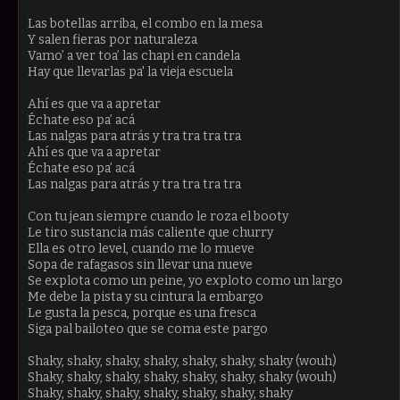
Las botellas arriba, el combo en la mesa
Y salen fieras por naturaleza
Vamo’ a ver toa’ las chapi en candela
Hay que llevarlas pa' la vieja escuela
Ahí es que va a apretar
Échate eso pa’ acá
Las nalgas para atrás y tra tra tra tra
Ahí es que va a apretar
Échate eso pa’ acá
Las nalgas para atrás y tra tra tra tra
Con tu jean siempre cuando le roza el booty
Le tiro sustancia más caliente que churry
Ella es otro level, cuando me lo mueve
Sopa de rafagasos sin llevar una nueve
Se explota como un peine, yo exploto como un largo
Me debe la pista y su cintura la embargo
Le gusta la pesca, porque es una fresca
Siga pal bailoteo que se coma este pargo
Shaky, shaky, shaky, shaky, shaky, shaky, shaky (wouh)
Shaky, shaky, shaky, shaky, shaky, shaky, shaky (wouh)
Shaky, shaky, shaky, shaky, shaky, shaky, shaky