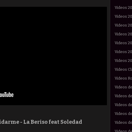
Videos 2
Videos 2
Videos 2
Videos 2
Videos 2
Videos 2
Videos 2
Videos Cl
Videos R
Videos d
Videos de
Videos d
Videos de
vidarme -
La Beriso feat Soledad
Videos d
Videos d