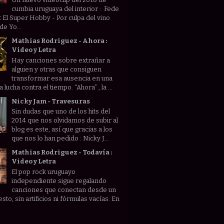
cumbia uruguaya del interior : Fede
t El Super Hobby - Por culpa del vino
de Yo...
Mathias Rodriguez - Ahora :
Video y Letra
Hay canciones sobre extrañar a
alguien y otras que consiguen
transformar esa ausencia en una
lucha contra el tiempo. “Ahora” , la ...
Nicky Jam - Travesuras
Sin dudas que uno de los hits del
2014 que nos olvidamos de subir al
blog es este, así que gracias a los
que nos lo han pedido : Nicky J...
Mathias Rodriguez - Todavía :
Video y Letra
El pop rock uruguayo
independiente sigue regalando
canciones que conectan desde un
sto, sin artificios ni fórmulas vacías. En