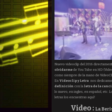
Nuevo videoclip del 2016 directamen
olvidarme
de You Tube en HD (Videoc
como siempre de la mano de VideoCl
En
Videoclip y Letra
nos dedicamos
definición
con la
letra de la canc
lo nuevo, en ingles, en español, etc.
letras los encuentras aquí!
Video :
La Beri