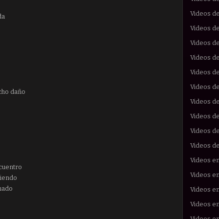
Videos de
da
Videos de
Videos de
Videos de
Videos d
Videos d
ucho daño
Videos d
Videos d
o
Videos de
Videos d
Videos e
ncuentro
Videos en
riendo
inado
Videos en
Videos e
Videos en