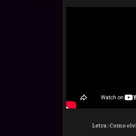
Letra : Como ol