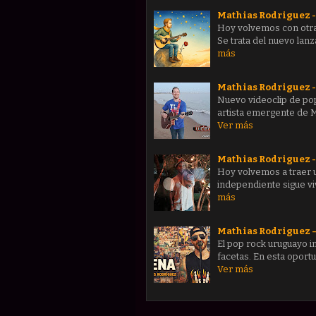
Mathias Rodriguez - 
Hoy volvemos con otra
Se trata del nuevo lan
más
Mathias Rodriguez - A
Nuevo videoclip de po
artista emergente de M
Ver más
Mathias Rodriguez - 
Hoy volvemos a traer 
independiente sigue vi
más
Mathias Rodriguez – 
El pop rock uruguayo 
facetas. En esta oport
Ver más