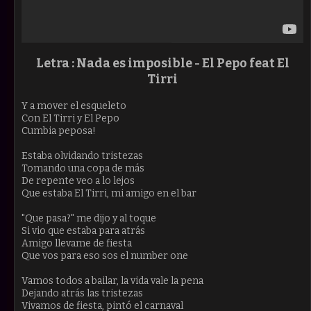
Letra : Nada es imposible -
El Pepo feat El
Tirri
Y a mover el esqueleto
Con El Tirri y El Pepo
Cumbia peposa!
Estaba olvidando tristezas
Tomando una copa de más
De repente veo a lo lejos
Que estaba El Tirri, mi amigo en el bar
"Que pasa?" me dijo y al toque
Si vio que estaba para atrás
Amigo llevame de fiesta
Que vos para eso sos el number one
Vamos todos a bailar, la vida vale la pena
Dejando atrás las tristezas
Vivamos de fiesta, pintó el carnaval