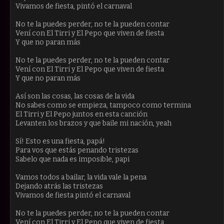
Vivamos de fiesta, pintó el carnaval
No te la puedes perder, no te la pueden contar
Vení con El Tirri y El Pepo que viven de fiesta
Y que no paran más
No te la puedes perder, no te la pueden contar
Vení con El Tirri y El Pepo que viven de fiesta
Y que no paran más
Así son las cosas, las cosas de la vida
No sabes como se empieza, tampoco como termina
El Tirri y El Pepo juntos en esta canción
Levanten los brazos y que baile mi nación, yeah
Sí! Esto es una fiesta, papá!
Para vos que estás penando tristezas
Sabelo que nada es imposible, papi
Vamos todos a bailar, la vida vale la pena
Dejando atrás las tristezas
Vivamos de fiesta pintó el carnaval
No te la puedes perder, no te la pueden contar
Vení con El Tirri y El Pepo que viven de fiesta