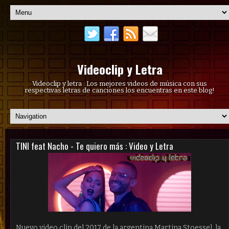
Videoclip y Letra
Videoclip y letra : Los mejores videos de música con sus
respectivas letras de canciones los encuentras en este blog!
TINI feat Nacho - Te quiero más : Video y Letra
Nuevo video clip del 2017 de la argentina Martina Stoessel, la