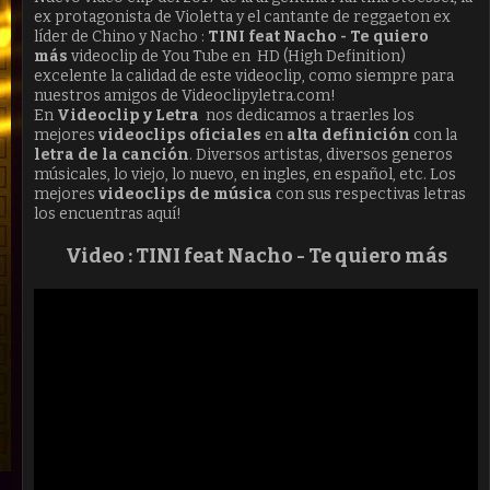
ex protagonista de Violetta y el cantante de reggaeton ex
líder de Chino y Nacho :
TINI feat Nacho - Te quiero
más
videoclip de You Tube en HD (High Definition)
excelente la calidad de este videoclip, como siempre para
nuestros amigos de Videoclipyletra.com!
En
Videoclip y Letra
nos dedicamos a traerles los
mejores
videoclips oficiales
en
alta definición
con la
letra de la canción
. Diversos artistas, diversos generos
músicales, lo viejo, lo nuevo, en ingles, en español, etc. Los
mejores
videoclips de música
con sus respectivas letras
los encuentras aquí!
Video :
TINI
feat Nacho - Te quiero más