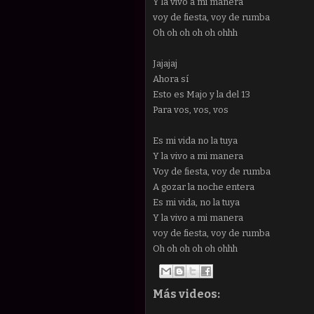
Y la vivo a mi manera
voy de fiesta, voy de rumba
Oh oh oh oh oh ohhh
Jajajaj
Ahora sí
Esto es Majo y la del 13
Para vos, vos, vos
Es mi vida no la tuya
Y la vivo a mi manera
Voy de fiesta, voy de rumba
A gozar la noche entera
Es mi vida, no la tuya
Y la vivo a mi manera
voy de fiesta, voy de rumba
Oh oh oh oh oh ohhh
Más videos: