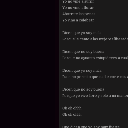
Yo no vine a sufrir
Yo no vine a llorar
Ahorrate las penas
Yo vine a celebrar
Dicen que yo soy mala
Porque le canto a las mujeres liberad
Dicen que no soy buena
Porque no aguanto estupideces a cual
Dicen que yo soy mala
Pues no permito que nadie corte mis 
Dicen que no soy buena
Porque yo vivo libre y solo a mi mane
Oh oh ohhh
Oh oh ohhh
Que dicen que yo soy muy fuerte