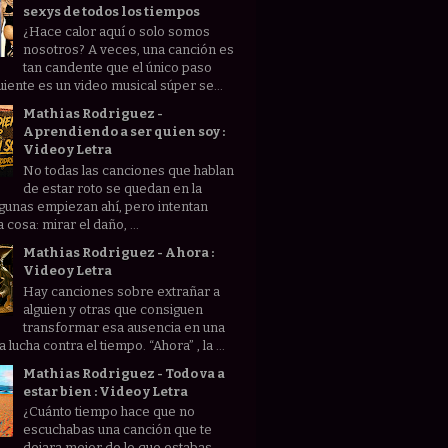
sexys de todos los tiempos
¿Hace calor aquí o solo somos
nosotros? A veces, una canción es
tan candente que el único paso
uiente es un video musical súper se...
Mathias Rodriguez -
Aprendiendo a ser quien soy :
Video y Letra
No todas las canciones que hablan
de estar roto se quedan en la
lgunas empiezan ahí, pero intentan
 cosa: mirar el daño, ...
Mathias Rodriguez - Ahora :
Video y Letra
Hay canciones sobre extrañar a
alguien y otras que consiguen
transformar esa ausencia en una
lucha contra el tiempo. “Ahora” , la ...
Mathias Rodriguez - Todo va a
estar bien : Video y Letra
¿Cuánto tiempo hace que no
escuchabas una canción que te
dejara mejor de lo que estabas