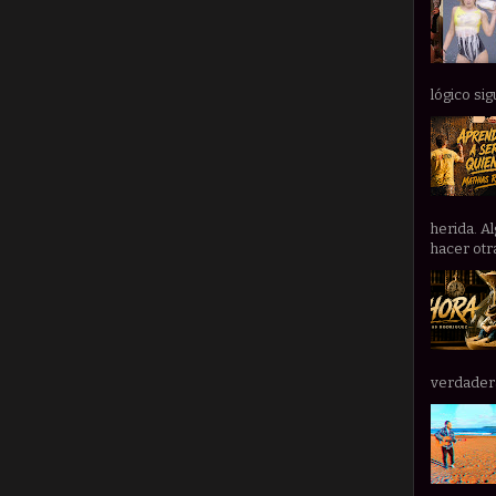
lógico sig
herida. A
hacer otra
verdadera 