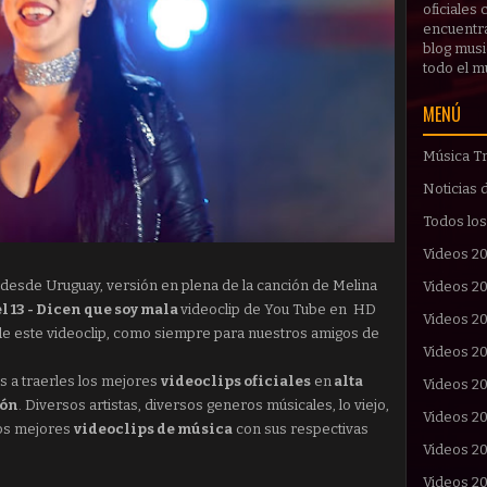
oficiales
encuentras
blog musi
todo el 
MENÚ
Música Tr
Noticias 
Todos los
Videos 2
 desde Uruguay, versión en plena de la canción de Melina
Videos 2
el 13 - Dicen que soy mala
videoclip de You Tube en HD
Videos 20
d de este videoclip, como siempre para nuestros amigos de
Videos 2
 a traerles los mejores
videoclips oficiales
en
alta
Videos 2
ión
. Diversos artistas, diversos generos músicales, lo viejo,
Videos 2
 Los mejores
videoclips de música
con sus respectivas
Videos 2
Videos 2