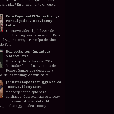
darle play? En un momento en que el
Fede Rojas feat El Super Hobby -
Por culpa del vino : Video y
Letra
Un nuevo videoclip del 2018 de
cumbia uruguaya del interior : Fede
t El Super Hobby - Por culpa del vino
de Yo...
Romeo Santos - Imitadora :
Video y Letra
V ideoclip de bachata del 2017 .
“Imitadora”, es el nuevo tema de
Romeo Santos que destronó a
” de los rankings de música lat...
Jennifer Lopez feat Iggy Azalea
- Booty : Video y Letra
Videoclip hot no apto para
cardíacos! Casi explícito este sexy,
hot y sensual video del 2014:
Lopez feat Iggy Azalea - Booty...