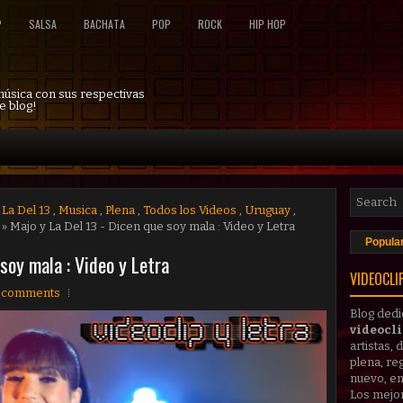
P
SALSA
BACHATA
POP
ROCK
HIP HOP
 música con sus respectivas
e blog!
 La Del 13
,
Musica
,
Plena
,
Todos los Videos
,
Uruguay
,
» Majo y La Del 13 - Dicen que soy mala : Video y Letra
Popula
soy mala : Video y Letra
VIDEOCLI
 comments
Blog dedi
videocl
artistas,
plena, reg
nuevo, en
Los mejo