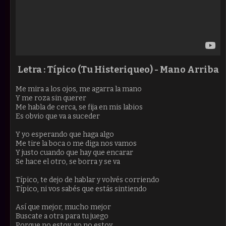
Letra : Típico (Tu Histeriqueo) -
Mano Arriba
Me mira a los ojos, me agarra la mano
Y me roza sin querer
Me habla de cerca, se fija en mis labios
Es obvio que va a suceder
Y yo esperando que haga algo
Me tire la boca o me diga nos vamos
Y justo cuando que hay que encarar
Se hace el otro, se borra y se va
Típico, te dejo de hablar y volvés corriendo
Típico, ni vos sabés que estás sintiendo
Así que mejor, mucho mejor
Buscate a otra para tu juego
Porque no estoy, yo no estoy