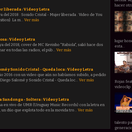
hacer otra
r liberada : Video y Letra
 del 2018 : Sonido Cristal - Mujer liberada . Video de You
ition). La m…
Ver más
osa : Video y Letra
lugar hone
a del 2018, cover de MC Kevinho "Rabiola", salió hace dos
esta...
ar en todas las radios, el púb…
Ver más
mé y Sonido Cristal - Queda loca : Video y Letra
ño 2016 con un video que aún no habíamos subido, a pedido
t Diego Salomé y Sonido Cristal - Queda loc…
Ver más
Rojas fea
videoclip 
a Sandonga - Soltera : Video y Letra
ena en vivo de UMR (Uruguay Music Records) con la letra en
, un dúo que explota todo en la movida tro…
Ver más
talento p
generacio