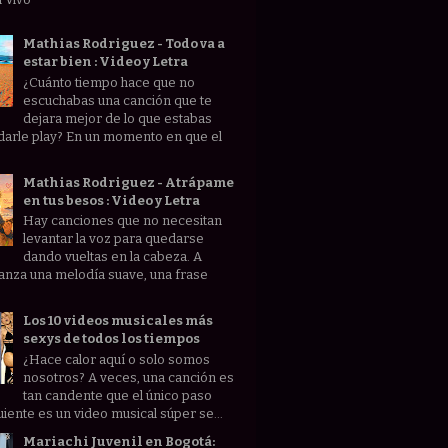
Mathias Rodriguez - Todo va a
estar bien : Video y Letra
¿Cuánto tiempo hace que no
escuchabas una canción que te
dejara mejor de lo que estabas
darle play? En un momento en que el
Mathias Rodriguez - Atrápame
en tus besos : Video y Letra
Hay canciones que no necesitan
levantar la voz para quedarse
dando vueltas en la cabeza. A
anza una melodía suave, una frase
Los 10 videos musicales más
sexys de todos los tiempos
¿Hace calor aquí o solo somos
nosotros? A veces, una canción es
tan candente que el único paso
uiente es un video musical súper se...
Mariachi Juvenil en Bogotá: