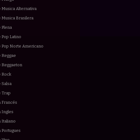
 Musica Alternativa
 Musica Brasilera
 Plena
 Pop Latino
e Pop Norte Americano
e Reggae
e Reggaeton
e Rock
 Salsa
e Trap
n Francés
 Ingles
 Italiano
n Portugues
 Vivo