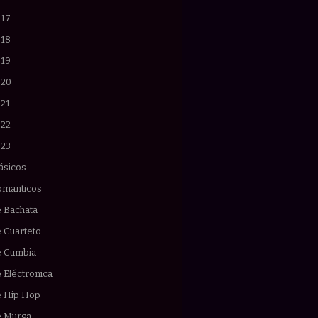
017
018
019
020
021
022
023
ásicos
omanticos
e Bachata
 Cuarteto
e Cumbia
 Eléctronica
e Hip Hop
e Murga