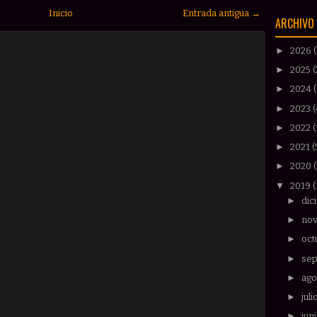
Inicio
Entrada antigua →
ARCHIVO 
►
2026
►
2025
(
►
2024
►
2023
(
►
2022
(
►
2021
(
►
2020
▼
2019
(
►
dic
►
no
►
oct
►
se
►
ago
►
juli
►
jun