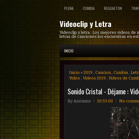
PLENA
CUMBIA
REGGAETON
TRA
Videoclip y Letra
Videoclip y letra : Los mejores videos de
letras de canciones los encuentras en est
INICIO
Inicio
»
2019
,
Cancion
,
Cumbia
,
Letr
Video
,
Videos 2019
,
Videos de Cumb
Sonido Cristal - Déjame : Vid
By
Anónimo
20:53:00
No comme