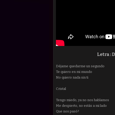
Letra : 
Déjame quedarme un segundo
Te quiero en mi mundo
No quiero nada sin ti
Cristal
Tengo miedo, ya no nos hablamos
Me despierto, no estás a mi lado
Que nos pasó?