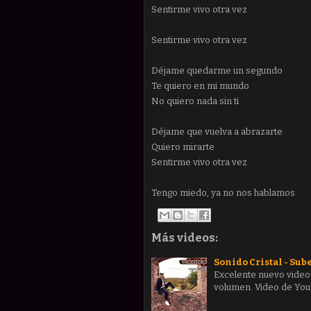
Sentirme vivo otra vez
Sentirme vivo otra vez
Déjame quedarme un segundo
Te quiero en mi mundo
No quiero nada sin ti
Déjame que vuelva a abrazarte
Quiero mirarte
Sentirme vivo otra vez
Tengo miedo, ya no nos hablamos
Más videos:
Sonido Cristal - Sube
Excelente nuevo video 
volumen. Video de You