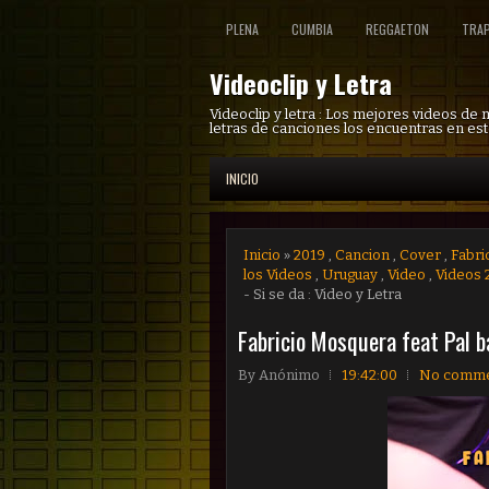
PLENA
CUMBIA
REGGAETON
TRA
Videoclip y Letra
Videoclip y letra : Los mejores videos de
letras de canciones los encuentras en est
INICIO
Inicio
»
2019
,
Cancion
,
Cover
,
Fabri
los Videos
,
Uruguay
,
Video
,
Videos 
- Si se da : Video y Letra
Fabricio Mosquera feat Pal ba
By
Anónimo
19:42:00
No comme