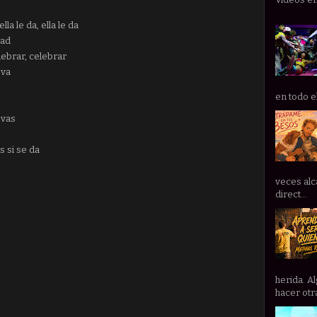
la le da, ella le da
dad
lebrar, celebrar
 va
en todo e
 vas
s si se da
veces alc
direct...
herida. A
hacer otra