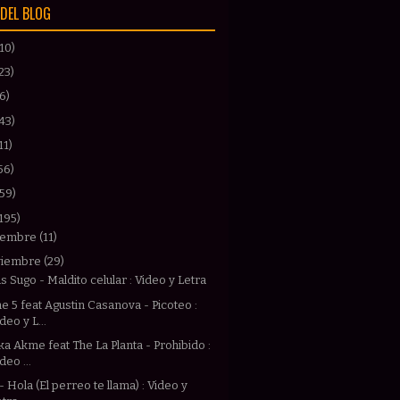
DEL BLOG
(10)
23)
(6)
43)
11)
56)
(59)
195)
iembre
(11)
viembre
(29)
s Sugo - Maldito celular : Video y Letra
 5 feat Agustin Casanova - Picoteo :
deo y L...
a Akme feat The La Planta - Prohibido :
deo ...
 - Hola (El perreo te llama) : Video y