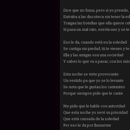
Dice que no fuma, pero si yo prendo, el
Entraba a las discoteca sin tener la e
Traigan las botellas que ella quiere ce
Si pasa un mal rato, enrola uno y se le
Eso le da, cuando está en la soledad
Se castiga sin piedad, tú te vienes y te
Ella y las amigas son una sociedad
Y sabes lo que va a pasar, con los mío
Esta noche se viste provocante
Un vestido pa que yo se lo levante
Se nota que le gustan los cantantes
Porque siempre pide que le cante
Me pide que le hable con autoridad
Que esta noche yo seré su prioridad
Que está cansada de la soledad
Por eso le da por llamarme