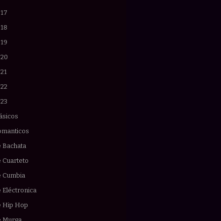
017
018
019
020
021
022
023
ásicos
omanticos
e Bachata
 Cuarteto
e Cumbia
 Eléctronica
e Hip Hop
e Murga