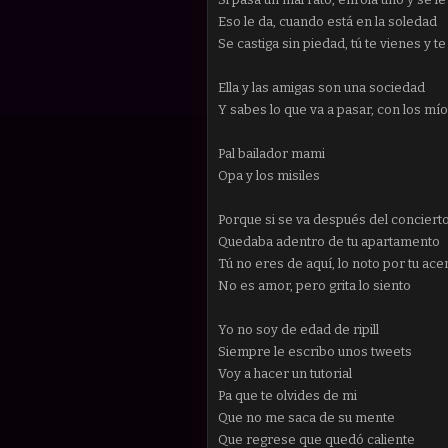
Eso le da, cuando está en la soledad
Se castiga sin piedad, tú te vienes y te
Ella y las amigas son una sociedad
Y sabes lo que va a pasar, con los mío
Pal bailador mami
Opa y los misiles
Porque si se va después del conciert
Quedaba adentro de tu apartamento
Tú no eres de aquí, lo noto por tu ace
No es amor, pero grita lo siento
Yo no soy de edad de ripill
Siempre le escribo unos tweets
Voy a hacer un tutorial
Pa que te olvides de mi
Que no me saca de su mente
Que regrese que quedó caliente