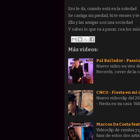
Eso le da, cuando está en la soledad
Se castiga sin piedad, tú te vienes y te
Ella y las amigas son una sociedad
Y sabes lo que va a pasar, con los mío
Más videos:
Pal Bailador - Passio
Nuevo video en vivo de
Records, cover de la ca
CNCO - Fiesta en mi c
Nuevo videoclip del 2
- Fiesta en mi casa. V
Marcos Da Costa feat
Videoclip de cumbia y 
fans de estos dos arti