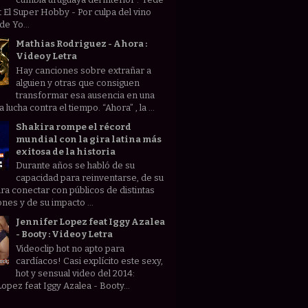
t El Super Hobby - Por culpa del vino
de Yo...
Mathias Rodriguez - Ahora :
Video y Letra
Hay canciones sobre extrañar a
alguien y otras que consiguen
transformar esa ausencia en una
lucha contra el tiempo. “Ahora” , la ...
Shakira rompe el récord
mundial con la gira latina más
exitosa de la historia
Durante años se habló de su
capacidad para reinventarse, de su
ara conectar con públicos de distintas
nes y de su impacto ...
Jennifer Lopez feat Iggy Azalea
- Booty : Video y Letra
Videoclip hot no apto para
cardíacos! Casi explícito este sexy,
hot y sensual video del 2014:
Lopez feat Iggy Azalea - Booty...