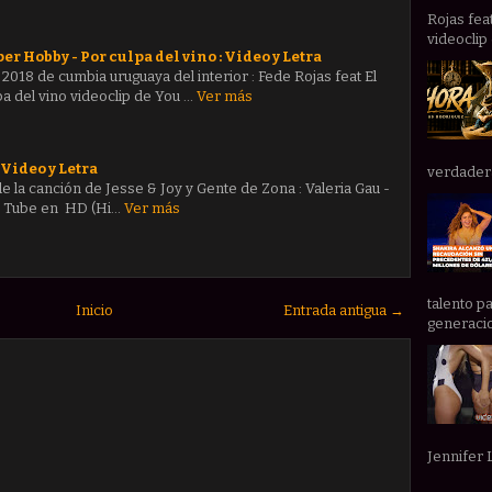
Rojas fea
videoclip 
per Hobby - Por culpa del vino : Video y Letra
2018 de cumbia uruguaya del interior : Fede Rojas feat El
a del vino videoclip de You …
Ver más
 Video y Letra
verdadera 
 la canción de Jesse & Joy y Gente de Zona : Valeria Gau -
ou Tube en HD (Hi…
Ver más
talento p
Inicio
Entrada antigua →
generacio
Jennifer 