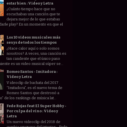
estar bien : Video y Letra
¿Cuánto tiempo hace que no
escuchabas una canción que te
dejara mejor de lo que estabas
darle play? En un momento en que el
Los 10 videos musicales más
sexys de todos los tiempos
¿Hace calor aquí o solo somos
nosotros? A veces, una canción es
tan candente que el único paso
uiente es un video musical súper se...
Romeo Santos - Imitadora :
Video y Letra
V ideoclip de bachata del 2017 .
“Imitadora”, es el nuevo tema de
Romeo Santos que destronó a
” de los rankings de música lat...
Fede Rojas feat El Super Hobby -
Por culpa del vino : Video y
Letra
Un nuevo videoclip del 2018 de
cumbia uruguaya del interior : Fede