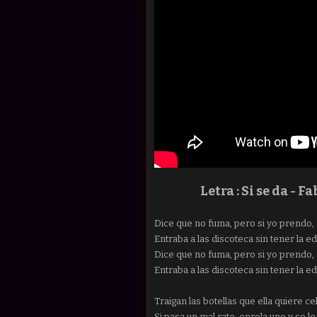
Letra : Si se da -
Fa
Dice que no fuma, pero si yo prendo, el
Entraba a las discoteca sin tener la e
Dice que no fuma, pero si yo prendo, el
Entraba a las discoteca sin tener la ed
Traigan las botellas que ella quiere ce
Si pasa un mal rato, enrola uno y se le