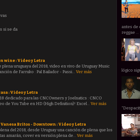
 vas
antes de 
s si se da
reggae ...
n wine : Video y Letra
 plena uruguaya del 2018, video en vivo de Uruguay Music
lógico sig
nción de Farruko : Pal Bailador - Passi…
Ver más
asa : Video y Letra
018 dedicado para las CNCOwners y Joelnatics : CNCO
ideo de You Tube en HD (High Definition)! Excel…
Ver más
“Despacito
 Vanesa Britos - Downtown : Video y Letra
plena del 2018, desde Uruguay una canción de plena que los
stas amarán, cover en versión plena de…
Ver más