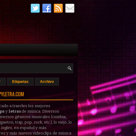
r
Etiquetas
Archivo
PYLETRA.COM
cado a traerles los mejores
ips
y
letras
de música
. Diversos
 diversos géneros musicales (cumbia,
gaeton, trap, pop, rock, etc.), lo viejo, lo
 ingles, en español y más.
res y más nuevos
videoclips
de música