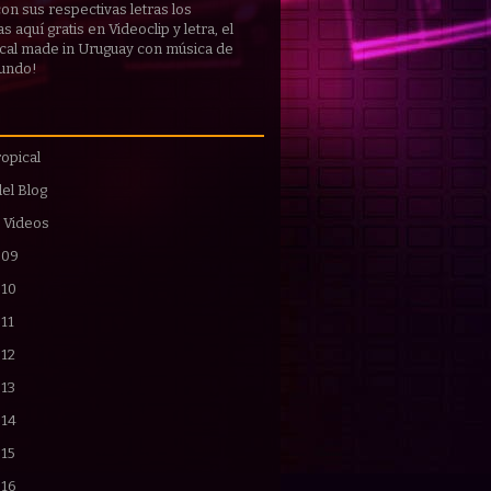
 con sus respectivas
letras
los
 aquí gratis en Videoclip y letra, el
cal made in Uruguay con música de
mundo!
opical
del Blog
 Videos
009
010
11
012
013
014
015
016