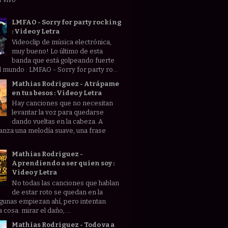
LMFAO - Sorry for party rocking
: Video y Letra
Videoclip de música electrónica,
muy bueno! Lo último de esta
banda que está golpeando fuerte
l mundo : LMFAO - Sorry for party ro...
Mathias Rodriguez - Atrápame
en tus besos : Video y Letra
Hay canciones que no necesitan
levantar la voz para quedarse
dando vueltas en la cabeza. A
anza una melodía suave, una frase
Mathias Rodriguez -
Aprendiendo a ser quien soy :
Video y Letra
No todas las canciones que hablan
de estar roto se quedan en la
lgunas empiezan ahí, pero intentan
 cosa: mirar el daño, ...
Mathias Rodriguez - Todo va a