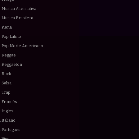
 Musica Alternativa
 Musica Brasilera
 Plena
 Pop Latino
e Pop Norte Americano
e Reggae
e Reggaeton
e Rock
 Salsa
e Trap
n Francés
 Ingles
 Italiano
n Portugues
 Vivo