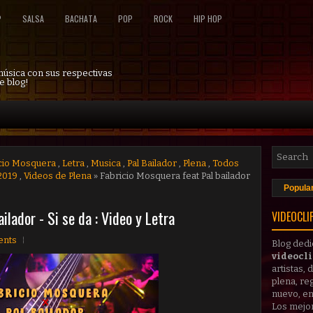
P
SALSA
BACHATA
POP
ROCK
HIP HOP
 música con sus respectivas
e blog!
cio Mosquera
,
Letra
,
Musica
,
Pal Bailador
,
Plena
,
Todos
2019
,
Videos de Plena
» Fabricio Mosquera feat Pal bailador
Popula
ilador - Si se da : Video y Letra
VIDEOCLI
nts
Blog dedi
videocl
artistas,
plena, reg
nuevo, en
Los mejo