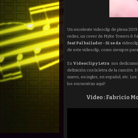
Un excelente videoclip de plena 2019
redes, un cover de Myke Towers & Far
feat Pal bailador - Si se da
videocli
de este videoclip, como siempre para
En
Videoclip y Letra
nos dedicamos a
definición con la letra de la canción. 
nuevo, en ingles, en español, etc. Lo
los encuentras aquí!
Video :
Fabricio Mo