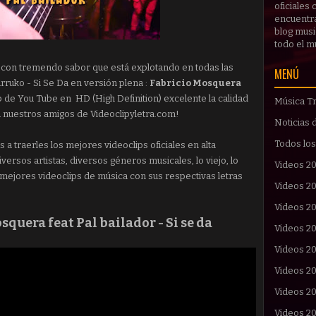
oficiales
encuentras
blog musi
todo el 
 con tremendo sabor que está explotando en todas las
MENÚ
ruko - Si Se Da en versión plena :
Fabricio Mosquera
p de You Tube en HD (High Definition) excelente la calidad
Música Tr
 nuestros amigos de Videoclipyletra.com!
Noticias 
Todos los
 traerles los mejores videoclips oficiales en alta
Diversos artistas, diversos géneros musicales, lo viejo, lo
Videos 2
s mejores videoclips de música con sus respectivas letras
Videos 2
Videos 20
squera feat Pal bailador - Si se da
Videos 2
Videos 2
Videos 2
Videos 2
Videos 2