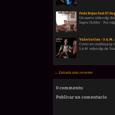
Fede Rojas feat El Su
Un nuevo videoclip del 
Super Hobby - Por culp
Valeria Gau - 3 A.M. :
Cover en cumbia pop de
3 A.M. videoclip de Y
← Entrada más reciente
0 comments:
Publicar un comentario