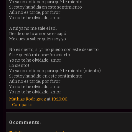
Yo ya no entiendo para qué te miento
Si estoy hundida en este sentimiento
Aún no es tarde, por favor
Yo no te he olvidado, amor
A mí ya no me sale el sol
Desde que tu amor se escapó
Me cuesta saber quién soy yo
No es cierto, si ya no puedo con este desierto
Si se quedó mi corazón abierto
Yo no te he olvidado, amor
Lo siento!
Yo ya no entiendo para qué te miento (miento)
Si estoy hundido en este sentimiento
Aún no es tarde, por favor
Yo no te he olvidado, amor
Yo no te he olvidado, amor
Mathias Rodriguez
at
19:10:00
Compartir
0 comments: