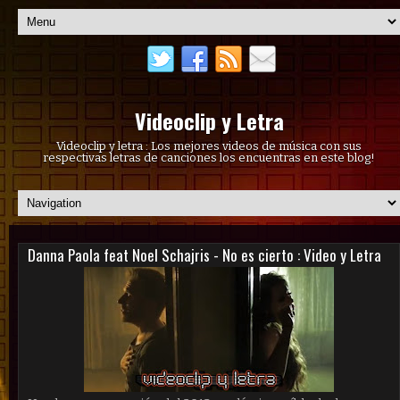
Videoclip y Letra
Videoclip y letra : Los mejores videos de música con sus
respectivas letras de canciones los encuentras en este blog!
Danna Paola feat Noel Schajris - No es cierto : Video y Letra